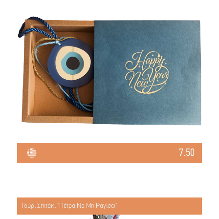
7.50
Γούρι Σπιτάκι "Πέτρα Να Μη Ραγίσει"