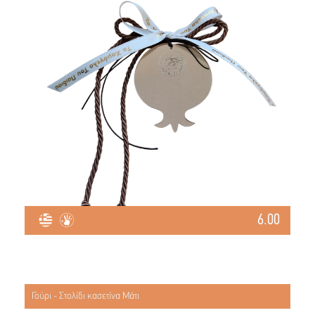
6.00
Γούρι - Στολίδι κασετίνα Μάτι