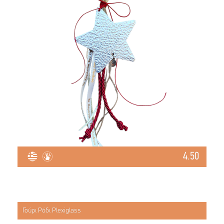
4.50
Γούρι Ρόδι Plexiglass