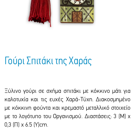
Πακέτα Δώρων
Σακούλες
Βιβλία
Ημερολόγια - Ατζέντες
Τσάντες - Ποδιές - Ομπρέλες
Παιδικό Πάρτι
Γραφική Ύλη
Παιδικά Είδη
Είδη Γραφείου
Τετράδια - Φάκελοι
Μπλοκ Ζωγραφικής
Γούρι Σπιτάκι της Χαράς
Ξύλινο γούρι σε σχήμα σπιτάκι με κόκκινο μάτι για
καλοτυχία και τις ευχές Χαρά-Τύχη. Διακοσμημένο
με κόκκινη φούντα και κρεμαστό μεταλλικό στοιχείο
με το λογότυπο του Οργανισμού. Διαστάσεις: 3 (Μ) x
0,3 (Π) x 6.5 (Υ)cm.