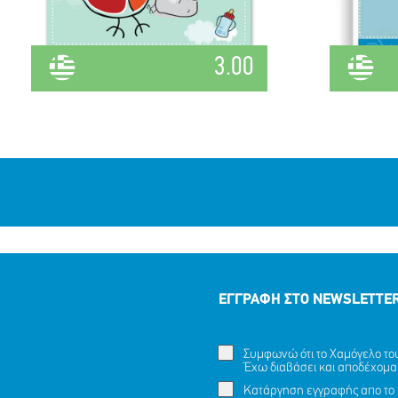
3.00
ΕΓΓΡΑΦΗ ΣΤΟ NEWSLETTE
Συμφωνώ ότι το Χαμόγελο του 
Έχω διαβάσει και αποδέχομα
Κατάργηση εγγραφής απο το 