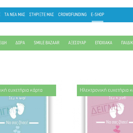
Ε
ΤΑ ΝΕΑ ΜΑΣ
ΣΤΗΡΙΞΤΕ ΜΑΣ
CROWDFUNDING
E-SHOP
ΕΙΔΗ
ΔΩΡΑ
SMILE BAZAAR
ΑΞΕΣΟΥΑΡ
ΕΠΟΧΙΑΚΑ
ΠΑΙΔΙ
ική ευχετήρια κάρτα
Ηλεκτρονική ευχετήρια κ