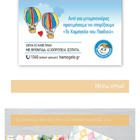
Mέσω email
Προσκλητήριο Βάπτισης Princess Wonderland ΠΒ2-4162