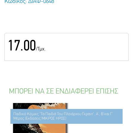
Κωδικός: ΔΙΑΦ-0648
17.00
/Τμχ.
ΜΠΟΡΕΙ ΝΑ ΣΕ ΕΝΔΙΑΦΕΡΕΙ ΕΠΙΣΗΣ
Παιδικό Κόμικς "Τα Παιδιά Του Πλοιάρχου Γκραντ", Α', Β'και Γ'
Μέρος (Εκδόσεις ΜΙΚΡΟΣ ΗΡΩΣ)