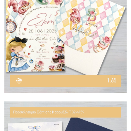
1.65
Προσκλητήριο Βάπτισης Καρουζέλ ΠΒ2-4159