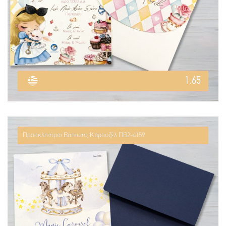
1.65
Προσκλητήριο Βάπτισης Καρουζέλ ΠΒ2-4159