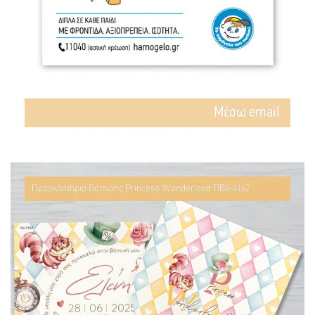
Mέσω email
Προσκλητήριο Βάπτισης Princess Wonderland ΠΒ2-4162