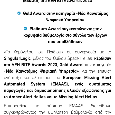
(ΕΜΑ
AS
) στα ΔΕΗ BITE Awards 2023
Gold
Award
στην κατηγορία
«
Νέα Καινοτόμος
Ψηφιακή Υπηρεσία»
Platinum
Award
συγκεντρώνοντας την
κορυφαία βαθμολογία στο σύνολο των έργων
που υποβλήθηκαν
«Το Χαμόγελου του Παιδιού» σε συνεργασία με τη
SingularLogic
, μέλος του Ομίλου Space Hellas,
κέρδισαν
στα ΔΕΗ
BITE
Awards
2023
,
Gold
Award
στην κατηγορία
«
Νέα Καινοτόμος Ψηφιακή Υπηρεσία»
, για την επιτυχή
ανάπτυξη και υλοποίηση του
European Missing Alert
Automated System (ΕΜΑAS), ενός συστήματος
παραγωγής και δημοσιοποίησης υλικών εξαφάνισης για
το Amber Alert Hellas και το Missing Alert Hellas.
Επιπρόσθετα, το σύστημα ΕΜΑAS διακρίθηκε
συγκεντρώνοντας την υψηλότερη βαθμολογία από την