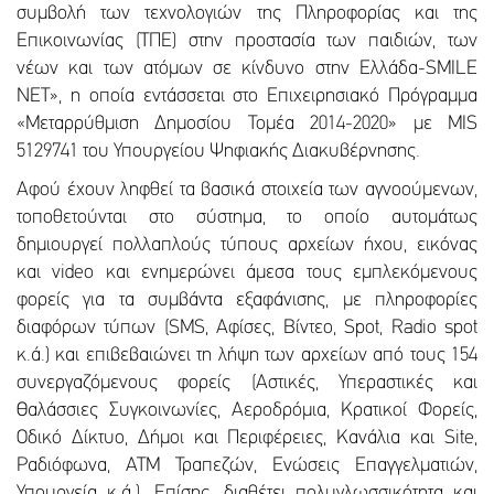
συμβολή των τεχνολογιών της Πληροφορίας και της
Επικοινωνίας (ΤΠΕ) στην προστασία των παιδιών, των
νέων και των ατόμων σε κίνδυνο στην Ελλάδα-SMILE
NET», η οποία εντάσσεται στο Επιχειρησιακό Πρόγραμμα
«Μεταρρύθμιση Δημοσίου Τομέα 2014-2020» με MIS
5129741 του Υπουργείου Ψηφιακής Διακυβέρνησης.
Αφού έχουν ληφθεί τα βασικά στοιχεία των αγνοούμενων,
τοποθετούνται στο σύστημα, το οποίο αυτομάτως
δημιουργεί πολλαπλούς τύπους αρχείων ήχου, εικόνας
και video και ενημερώνει άμεσα τους εμπλεκόμενους
φορείς για τα συμβάντα εξαφάνισης, με πληροφορίες
διαφόρων τύπων (SMS, Αφίσες, Bίντεο, Spot, Radio spot
κ.ά.) και επιβεβαιώνει τη λήψη των αρχείων από τους 154
συνεργαζόμενους φορείς (Αστικές, Υπεραστικές και
Θαλάσσιες Συγκοινωνίες, Αεροδρόμια, Κρατικοί Φορείς,
Οδικό Δίκτυο, Δήμοι και Περιφέρειες, Κανάλια και Site,
Ραδιόφωνα, ΑΤΜ Τραπεζών, Ενώσεις Επαγγελματιών,
Υπουργεία κ.ά.). Επίσης, διαθέτει πολυγλωσσικότητα και