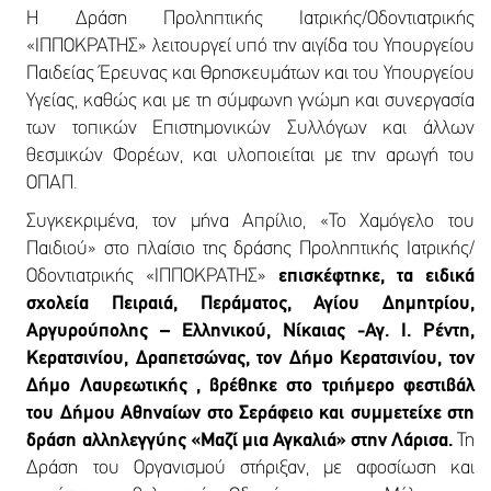
Η Δράση Προληπτικής Ιατρικής/Οδοντιατρικής
«ΙΠΠΟΚΡΑΤΗΣ» λειτουργεί υπό την αιγίδα του Υπουργείου
Παιδείας Έρευνας και Θρησκευμάτων και του Υπουργείου
Υγείας, καθώς και με τη σύμφωνη γνώμη και συνεργασία
των τοπικών Επιστημονικών Συλλόγων και άλλων
θεσμικών Φορέων, και υλοποιείται με την αρωγή του
ΟΠΑΠ.
Συγκεκριμένα, τον μήνα Απρίλιο, «Το Χαμόγελο του
Παιδιού» στο πλαίσιο της δράσης Προληπτικής Ιατρικής/
Οδοντιατρικής «ΙΠΠΟΚΡΑΤΗΣ»
επισκέφτηκε, τα ειδικά
σχολεία Πειραιά, Περάματος, Αγίου Δημητρίου,
Αργυρούπολης – Ελληνικού, Νίκαιας -Αγ. Ι. Ρέντη,
Κερατσινίου, Δραπετσώνας, τον Δήμο Κερατσινίου, τον
Δήμο Λαυρεωτικής , βρέθηκε στο τριήμερο φεστιβάλ
του Δήμου Αθηναίων
στο Σεράφειο και συμμετείχε στη
δράση αλληλεγγύης «Μαζί μια Αγκαλιά» στην Λάρισα.
Τη
Δράση του Οργανισμού στήριξαν, με αφοσίωση και