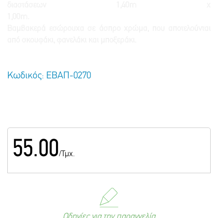
διαστάσεων 1,40m x
1,00m.
Βαμβακερά εσώρουχα σε άσπρο χρώμα, που αποτελούνται
από σκουφάκι, φανελάκι και μποξεράκι.
Κωδικός: ΕΒΑΠ-0270
55.00
/Τμχ.
Οδηγίες για την παραγγελία