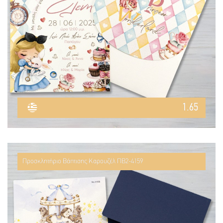
1.65
Προσκλητήριο Βάπτισης Καρουζέλ ΠΒ2-4159