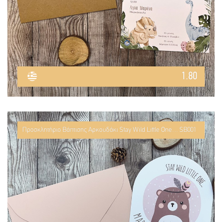
1.80
Προσκλητήριο Βάπτισης Αρκουδάκι Stay Wild Little One… SB001