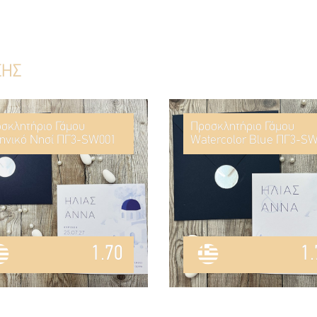
ΣΗΣ
σκλητήριο Γάμου
Προσκλητήριο Γάμου
ηνικό Νησί ΠΓ3-SW001
Watercolor Blue ΠΓ3-S
1.70
1.