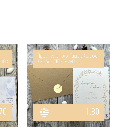
Προσκλητήριο Γάμου Χρυσά
W003
Κλαδιά ΠΓ3-SW004
70
1.80