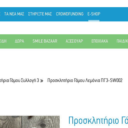
Ε
ΤΑ ΝΕΑ ΜΑΣ
ΣΤΗΡΙΞΤΕ ΜΑΣ
CROWDFUNDING
E-SHOP
ΕΙΔΗ
ΔΩΡΑ
SMILE BAZAAR
ΑΞΕΣΟΥΑΡ
ΕΠΟΧΙΑΚΑ
ΠΑΙΔΙ
ήρια Γάμου Συλλογή 3
Προσκλητήριο Γάμου Λεμόνια ΠΓ3-SW002
Προσκλητήριο Γ