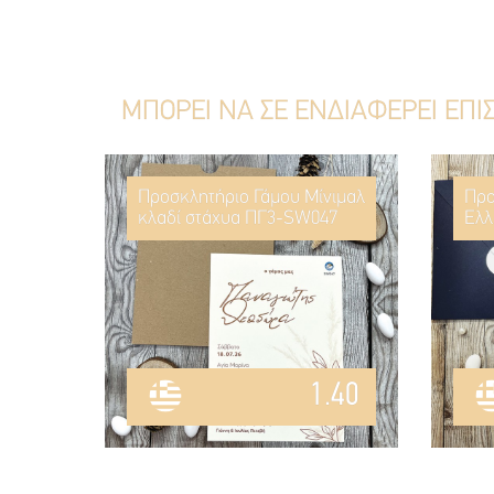
ΜΠΟΡΕΙ ΝΑ ΣΕ ΕΝΔΙΑΦΕΡΕΙ ΕΠΙ
Προσκλητήριο Γάμου Μίνιμαλ
Προ
κλαδί στάχυα ΠΓ3-SW047
Ελλ
1.40