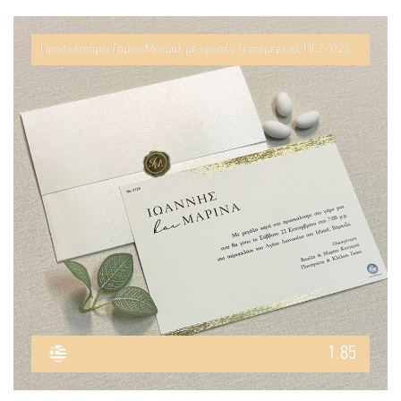
Προσκλητήριο Γάμου Μίνιμαλ με χρυσές λεπτομέρειες ΠΓ2-3125
1.85