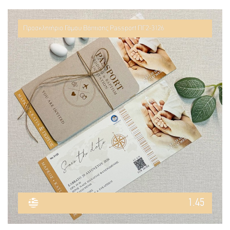
Προσκλητήριο Γάμου Βάπτισης Passport ΠΓ2-3126
1.45