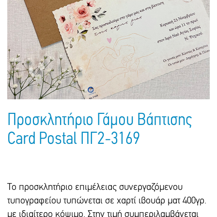
Πακέτα Δώρων
Σακούλες
Βιβλία
Ημερολόγια - Ατζέντες
Τσάντες - Ποδιές - Ομπρέλες
Παιδικό Πάρτι
Γραφική Ύλη
Παιδικά Είδη
Είδη Γραφείου
Τετράδια - Φάκελοι
Μπλοκ Ζωγραφικής
Προσκλητήριο Γάμου Βάπτισης
Card Postal ΠΓ2-3169
Το προσκλητήριο επιμέλειας συνεργαζόμενου
τυπογραφείου τυπώνεται σε χαρτί ιβουάρ ματ 400γρ.
με ιδιαίτερο κόψιμο. Στην τιμή συμπεριλαμβάνεται