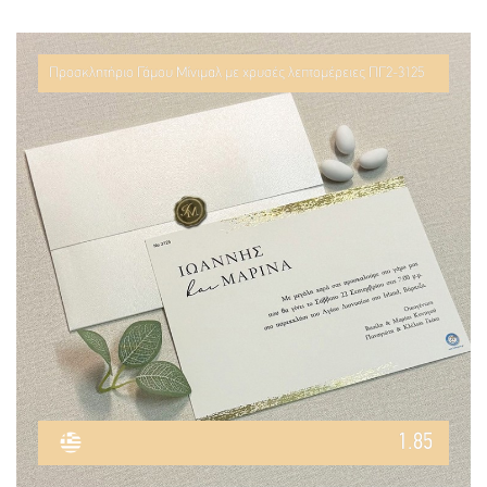
Προσκλητήριο Γάμου Μίνιμαλ με χρυσές λεπτομέρειες ΠΓ2-3125
1.85