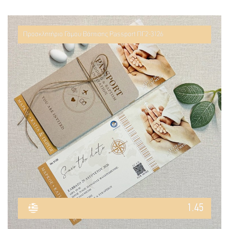
Προσκλητήριο Γάμου Βάπτισης Passport ΠΓ2-3126
1.45