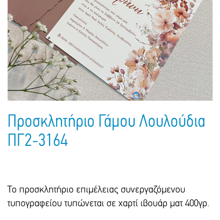
Πακέτα Δώρων
Σακούλες
Βιβλία
Ημερολόγια - Ατζέντες
Τσάντες - Ποδιές - Ομπρέλες
Παιδικό Πάρτι
Γραφική Ύλη
Παιδικά Είδη
Είδη Γραφείου
Τετράδια - Φάκελοι
Μπλοκ Ζωγραφικής
Προσκλητήριο Γάμου Λουλούδια
ΠΓ2-3164
Το προσκλητήριο επιμέλειας συνεργαζόμενου
τυπογραφείου τυπώνεται σε χαρτί ιβουάρ ματ 400γρ.