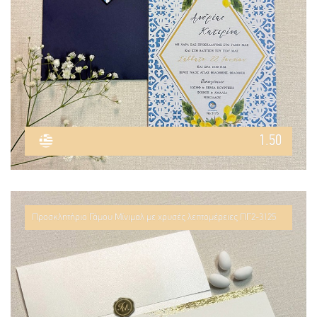
1.50
Προσκλητήριο Γάμου Μίνιμαλ με χρυσές λεπτομέρειες ΠΓ2-3125