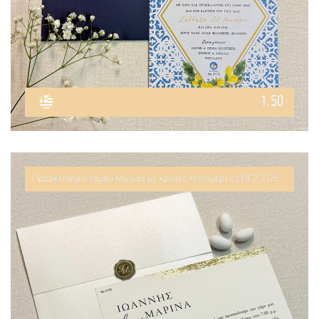
1.50
Προσκλητήριο Γάμου Μίνιμαλ με χρυσές λεπτομέρειες ΠΓ2-3125