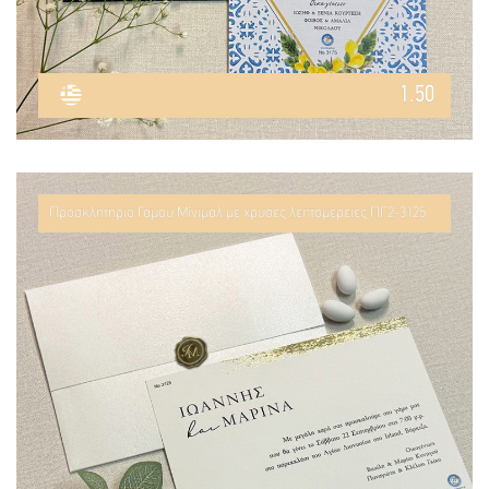
1.50
Προσκλητήριο Γάμου Μίνιμαλ με χρυσές λεπτομέρειες ΠΓ2-3125