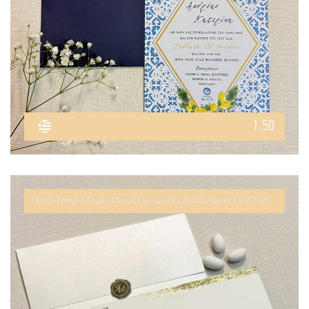
1.50
Προσκλητήριο Γάμου Μίνιμαλ με χρυσές λεπτομέρειες ΠΓ2-3125