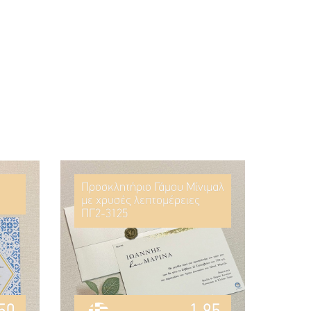
Προσκλητήριο Γάμου Μίνιμαλ
με χρυσές λεπτομέρειες
ΠΓ2-3125