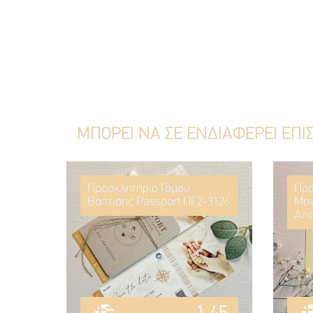
ΜΠΟΡΕΙ ΝΑ ΣΕ ΕΝΔΙΑΦΕΡΕΙ ΕΠΙ
Προσκλητήριο Γάμου
Προ
Βάπτισης Passport ΠΓ2-3126
Μον
Απο