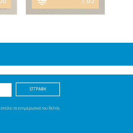
50
1.85
ΕΓΓΡΑΦΗ
στείλει το ενημερωτικό του δελτίο.