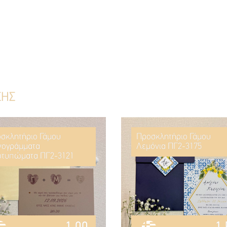
ΣΗΣ
σκλητήριο Γάμου
Προσκλητήριο Γάμου
ογράμματα
Λεμόνια ΠΓ2-3175
τυπώματα ΠΓ2-3121