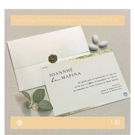
Προσκλητήριο Γάμου Μίνιμαλ με χρυσές λεπτομέρειες ΠΓ2-3125
1.85