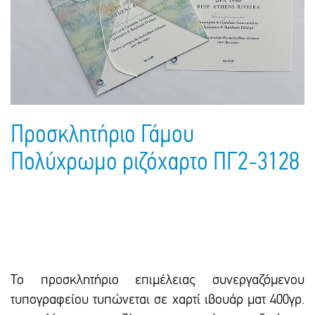
Πακέτα Δώρων
Σακούλες
Βιβλία
Ημερολόγια - Ατζέντες
Τσάντες - Ποδιές - Ομπρέλες
Παιδικό Πάρτι
Γραφική Ύλη
Παιδικά Είδη
Είδη Γραφείου
Τετράδια - Φάκελοι
Μπλοκ Ζωγραφικής
Προσκλητήριο Γάμου
Πολύχρωμο ριζόχαρτο ΠΓ2-3128
Το προσκλητήριο επιμέλειας συνεργαζόμενου
τυπογραφείου τυπώνεται σε χαρτί ιβουάρ ματ 400γρ.