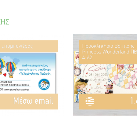
ΣΗΣ
ί μπομπονιέρας
Προσκλητήριο Βάπτισης
Princess Wonderland ΠΒ
4162
Mέσω email
1.