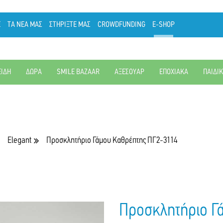
Ε
ΤΑ ΝΕΑ ΜΑΣ
ΣΤΗΡΙΞΤΕ ΜΑΣ
CROWDFUNDING
E-SHOP
ΕΙΔΗ
ΔΩΡΑ
SMILE BAZAAR
ΑΞΕΣΟΥΑΡ
ΕΠΟΧΙΑΚΑ
ΠΑΙΔΙ
Elegant
Προσκλητήριο Γάμου Καθρέπτης ΠΓ2-3114
Προσκλητήριο Γ