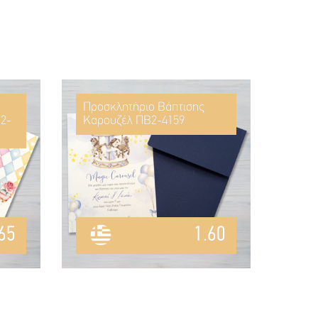
Προσκλητήριο Βάπτισης
2-
Καρουζέλ ΠΒ2-4159
65
1.60