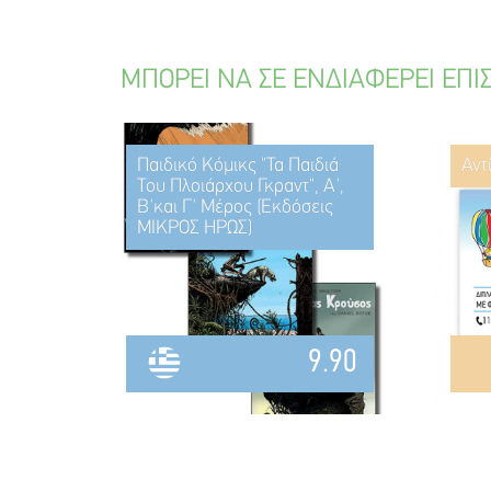
ΜΠΟΡΕΙ ΝΑ ΣΕ ΕΝΔΙΑΦΕΡΕΙ ΕΠΙ
Παιδικό Κόμικς "Τα Παιδιά
Αντ
Του Πλοιάρχου Γκραντ", Α',
Β'και Γ' Μέρος (Εκδόσεις
ΜΙΚΡΟΣ ΗΡΩΣ)
9.90