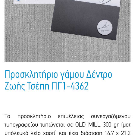
Πακέτα Δώρων
Σακούλες
Βιβλία
Ημερολόγια - Ατζέντες
Τσάντες - Ποδιές - Ομπρέλες
Παιδικό Πάρτι
Γραφική Ύλη
Παιδικά Είδη
Είδη Γραφείου
Τετράδια - Φάκελοι
Μπλοκ Ζωγραφικής
Προσκλητήριο γάμου Δέντρο
Ζωής Τσέπη ΠΓ1-4362
Το προσκλητήριο επιμέλειας συνεργαζόμενου
τυπογραφείου τυπώνεται σε OLD MILL 300 gr (ματ
υπόλευκό λείο χαρτί) και έxει διάσταση 16,7 x 21,2