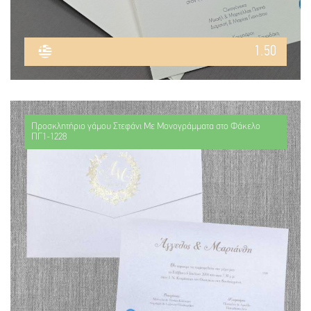
1.50
Προσκλητήριο γάμου Στεφάνι Με Μονογράμματα στο Φάκελο
ΠΓ1-1228