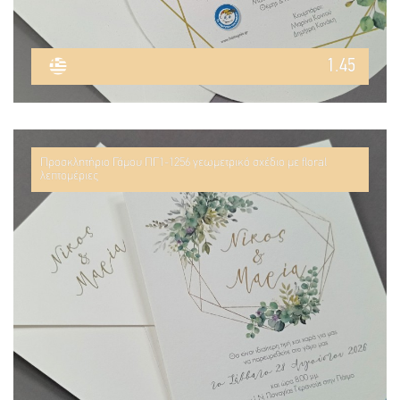
1.45
Προσκλητήριο Γάμου ΠΓ1-1256 γεωμετρικό σχέδιο με floral
λεπτομέριες