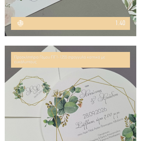
1.40
Προσκλητήριο Γάμου ΠΓ1-1255 στρογγυλό κοπτικό με
ευκάλυπτους