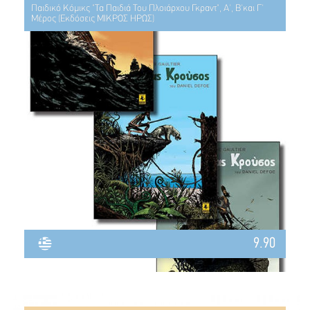
Παιδικό Κόμικς "Τα Παιδιά Του Πλοιάρχου Γκραντ", Α', Β'και Γ'
Μέρος (Εκδόσεις ΜΙΚΡΟΣ ΗΡΩΣ)
9.90