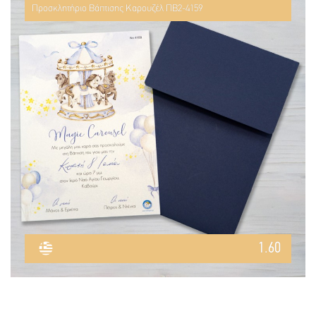
Προσκλητήριο Βάπτισης Καρουζέλ ΠΒ2-4159
1.60