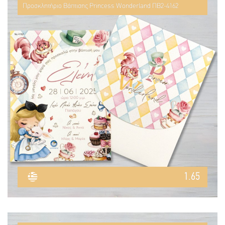
Προσκλητήριο Βάπτισης Princess Wonderland ΠΒ2-4162
1.65