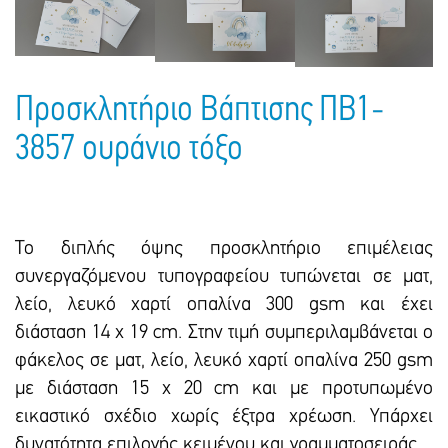
Πακέτα Δώρων
Σακούλες
Βιβλία
Ημερολόγια - Ατζέντες
Τσάντες - Ποδιές - Ομπρέλες
Παιδικό Πάρτι
Γραφική Ύλη
Παιδικά Είδη
Προσκλητήριο Βάπτισης ΠΒ1-
Είδη Γραφείου
3857 ουράνιο τόξο
Τετράδια - Φάκελοι
Μπλοκ Ζωγραφικής
Το διπλής όψης προσκλητήριο επιμέλειας
συνεργαζόμενου τυπογραφείου τυπώνεται σε ματ,
λείο, λευκό χαρτί οπαλίνα 300 gsm και έxει
διάσταση 14 x 19 cm. Στην τιμή συμπεριλαμβάνεται ο
φάκελος σε ματ, λείο, λευκό χαρτί οπαλίνα 250 gsm
με διάσταση 15 x 20 cm και με προτυπωμένο
εικαστικό σxέδιο χωρίς έξτρα xρέωση. Υπάρxει
δυνατότητα επιλογής κειμένου και γραμματοσειράς.