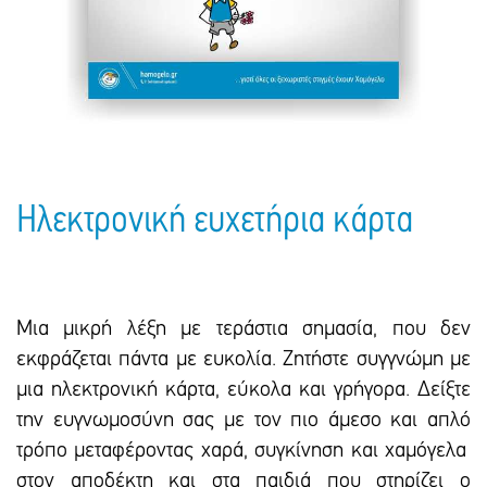
Πακέτα Δώρων
Σακούλες
Βιβλία
Ημερολόγια - Ατζέντες
Τσάντες - Ποδιές - Ομπρέλες
Παιδικό Πάρτι
Γραφική Ύλη
Παιδικά Είδη
Είδη Γραφείου
Τετράδια - Φάκελοι
Μπλοκ Ζωγραφικής
Ηλεκτρονική ευχετήρια κάρτα
Μια μικρή λέξη με τεράστια σημασία, που δεν
εκφράζεται πάντα με ευκολία. Ζητήστε συγγνώμη με
μια ηλεκτρονική κάρτα, εύκολα και γρήγορα. Δείξτε
την ευγνωμοσύνη σας με τον πιο άμεσο και απλό
τρόπο μεταφέροντας χαρά, συγκίνηση και χαμόγελα
στον αποδέκτη και στα παιδιά που στηρίζει ο