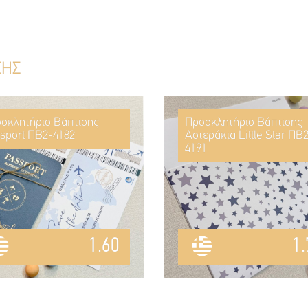
ΣΗΣ
σκλητήριο Βάπτισης
Προσκλητήριο Βάπτισης
sport ΠΒ2-4182
Αστεράκια Little Star ΠΒ
4191
1.60
1.