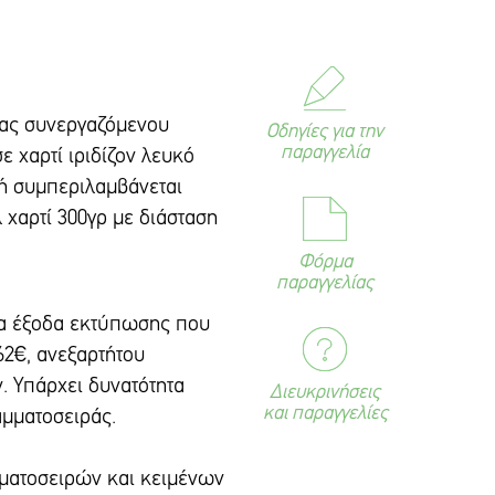
ιας συνεργαζόμενου
Οδηγίες για την
παραγγελία
ε χαρτί ιριδίζον λευκό
μή συμπεριλαμβάνεται
 χαρτί 300γρ με διάσταση
Φόρμα
παραγγελίας
τα έξοδα εκτύπωσης που
62€, ανεξαρτήτου
. Υπάρxει δυνατότητα
Διευκρινήσεις
και παραγγελίες
αμματοσειράς.
αμματοσειρών και κειμένων