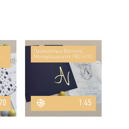
Προσκλητήριο Βάπτισης
2-
Μονόγραμμα μπλε ΠΒ2-4193
70
1.45