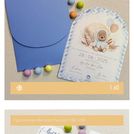
1.60
Προσκλητήριο Βάπτισης Passport ΠΒ2-4182