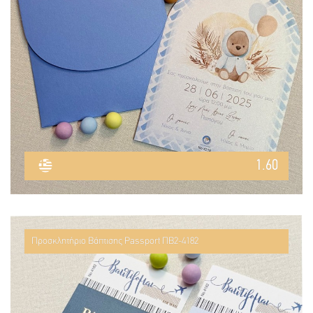
1.60
Προσκλητήριο Βάπτισης Passport ΠΒ2-4182