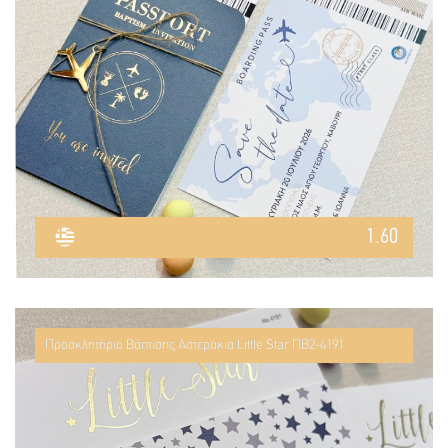
1.60
Προσκλητήριο Βάπτισης Αστεράκια Little Star ΠΒ2-4191