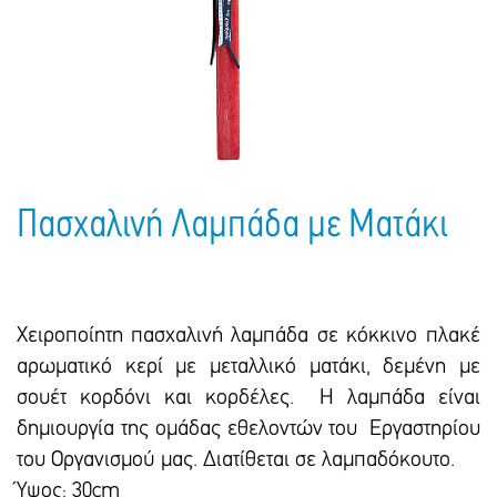
Πακέτα Δώρων
Σακούλες
Βιβλία
Ημερολόγια - Ατζέντες
Τσάντες - Ποδιές - Ομπρέλες
Παιδικό Πάρτι
Γραφική Ύλη
Παιδικά Είδη
Είδη Γραφείου
Τετράδια - Φάκελοι
Μπλοκ Ζωγραφικής
Πασχαλινή Λαμπάδα με Ματάκι
Χειροποίητη πασχαλινή λαμπάδα σε κόκκινο πλακέ
αρωματικό κερί με μεταλλικό ματάκι, δεμένη με
σουέτ κορδόνι και κορδέλες. Η λαμπάδα είναι
δημιουργία της ομάδας εθελοντών του Εργαστηρίου
του Οργανισμού μας. Διατίθεται σε λαμπαδόκουτο.
Ύψος: 30cm