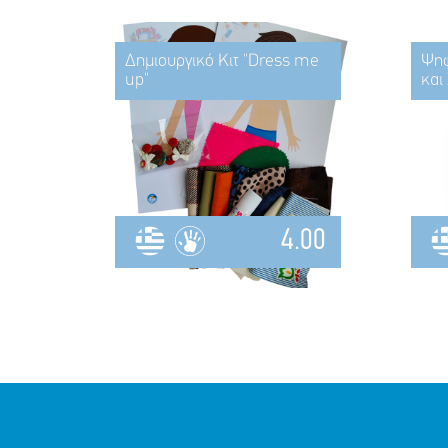
Δημιουργικό Κιτ "Dress me
Ψηφ
up"
και
4.00