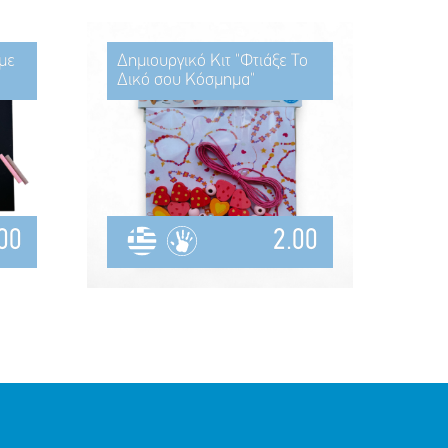
με
Δημιουργικό Κιτ "Φτιάξε Το
Δικό σου Κόσμημα"
00
2.00