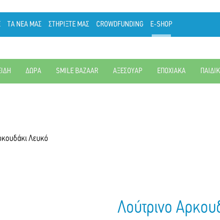
Ε
ΤΑ ΝΕΑ ΜΑΣ
ΣΤΗΡΙΞΤΕ ΜΑΣ
CROWDFUNDING
E-SHOP
ΕΙΔΗ
ΔΩΡΑ
SMILE BAZAAR
ΑΞΕΣΟΥΑΡ
ΕΠΟΧΙΑΚΑ
ΠΑΙΔΙ
ρκουδάκι Λευκό
Λούτρινο Αρκου