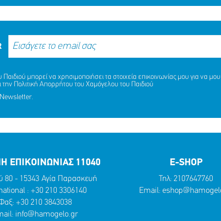
R
Παιδιού μπορεί να χρησιμοποιήσει τα στοιχεία επικοινωνίας μου για να μου 
ι την
Πολιτική Απορρήτου
του Χαμόγελου του Παιδιού
Newsletter.
Η ΕΠΙΚΟΙΝΩΝΙΑΣ 11040
E-SHOP
ύ 80 - 15343 Αγία Παρασκευή
Τηλ:
2107647760
national :
+30 210 3306140
Email:
eshop@hamogelo
Φαξ: +30 210 3843038
ail:
info@hamogelo.gr