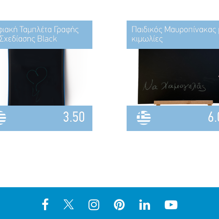
ιακή Ταμπλέτα Γραφής
Παιδικός Μαυροπίνακας 
 Σχεδίασης Black
κιμωλίες
3.50
6.