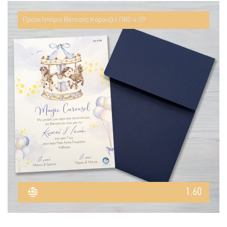
Προσκλητήριο Βάπτισης Καρουζέλ ΠΒ2-4159
1.60