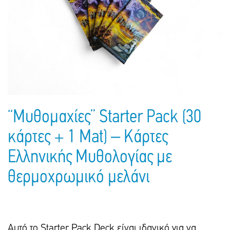
Πακέτα Δώρων
Σακούλες
Βιβλία
Ημερολόγια - Ατζέντες
Τσάντες - Ποδιές - Ομπρέλες
Παιδικό Πάρτι
Γραφική Ύλη
Παιδικά Είδη
Είδη Γραφείου
Τετράδια - Φάκελοι
Μπλοκ Ζωγραφικής
“Μυθομαχίες” Starter Pack (30
κάρτες + 1 Mat) – Κάρτες
Ελληνικής Μυθολογίας με
θερμοχρωμικό μελάνι
Αυτό το Starter Pack Deck είναι ιδανικό για να