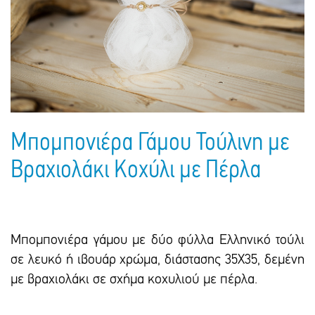
Πακέτα Δώρων
Σακούλες
Βιβλία
Ημερολόγια - Ατζέντες
Τσάντες - Ποδιές - Ομπρέλες
Παιδικό Πάρτι
Γραφική Ύλη
Παιδικά Είδη
Είδη Γραφείου
Τετράδια - Φάκελοι
Μπλοκ Ζωγραφικής
Μπομπονιέρα Γάμου Τούλινη με
Βραχιολάκι Κοχύλι με Πέρλα
Μπομπονιέρα γάμου με δύο φύλλα Ελληνικό τούλι
σε λευκό ή ιβουάρ χρώμα, διάστασης 35Χ35, δεμένη
με βραχιολάκι σε σχήμα κοχυλιού με πέρλα.