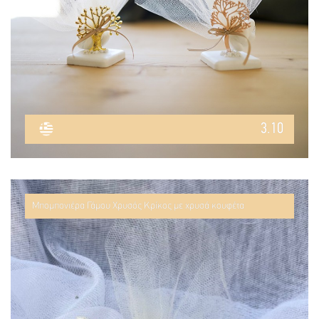
3.10
Μπομπονιέρα Γάμου Χρυσός Κρίκος με χρυσά κουφέτα