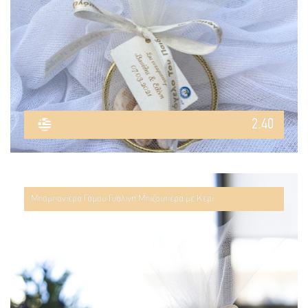
2.40
Μπομπονιέρα Γάμου Γυάλινη Μπιζουτιέρα με Κερί