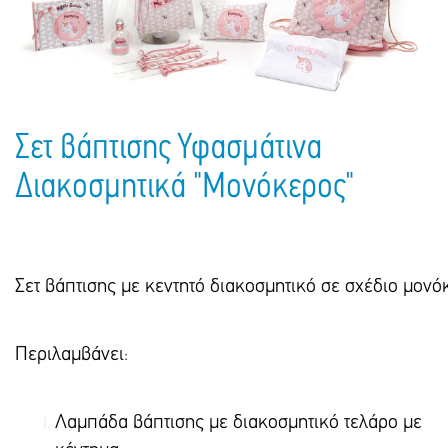
Πακέτα Δώρων
Σακούλες
Βιβλία
Ημερολόγια - Ατζέντες
Τσάντες - Ποδιές - Ομπρέλες
Παιδικό Πάρτι
Γραφική Ύλη
Παιδικά Είδη
Είδη Γραφείου
Σετ βάπτισης Υφασμάτινα
Τετράδια - Φάκελοι
Μπλοκ Ζωγραφικής
Διακοσμητικά "Μονόκερος"
Σετ βάπτισης με κεντητό διακοσμητικό σε σχέδιο μονό
Περιλαμβάν
Λαμπάδα βάπτισης με διακοσμητικό τελάρο με