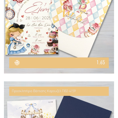
1.65
Προσκλητήριο Βάπτισης Καρουζέλ ΠΒ2-4159