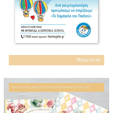
Mέσω email
Προσκλητήριο Βάπτισης Princess Wonderland ΠΒ2-4162