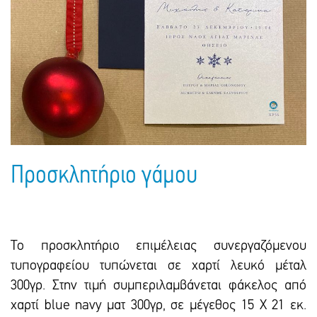
Πακέτα Δώρων
Σακούλες
Βιβλία
Ημερολόγια - Ατζέντες
Τσάντες - Ποδιές - Ομπρέλες
Παιδικό Πάρτι
Γραφική Ύλη
Παιδικά Είδη
Είδη Γραφείου
Τετράδια - Φάκελοι
Μπλοκ Ζωγραφικής
Προσκλητήριο γάμου
Το προσκλητήριο επιμέλειας συνεργαζόμενου
τυπογραφείου τυπώνεται σε χαρτί λευκό μέταλ
300γρ. Στην τιμή συμπεριλαμβάνεται φάκελος από
χαρτί blue navy ματ 300γρ, σε μέγεθος 15 Χ 21 εκ.