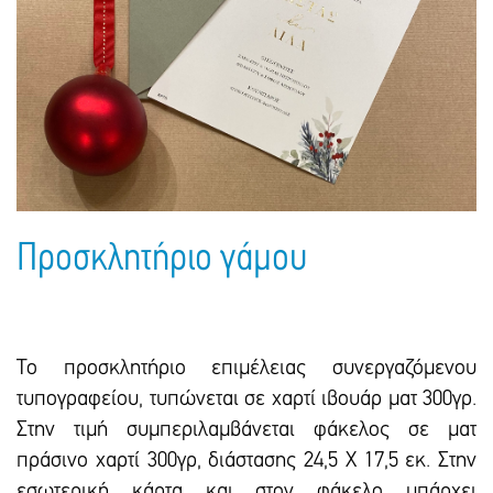
Πακέτα Δώρων
Σακούλες
Βιβλία
Ημερολόγια - Ατζέντες
Τσάντες - Ποδιές - Ομπρέλες
Παιδικό Πάρτι
Γραφική Ύλη
Παιδικά Είδη
Είδη Γραφείου
Τετράδια - Φάκελοι
Μπλοκ Ζωγραφικής
Προσκλητήριο γάμου
Το προσκλητήριο επιμέλειας συνεργαζόμενου
τυπογραφείου, τυπώνεται σε χαρτί ιβουάρ ματ 300γρ.
Στην τιμή συμπεριλαμβάνεται φάκελος σε ματ
πράσινο χαρτί 300γρ, διάστασης 24,5 Χ 17,5 εκ. Στην
εσωτερική κάρτα και στον φάκελο υπάρχει