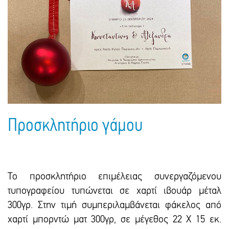
Πακέτα Δώρων
Σακούλες
Βιβλία
Ημερολόγια - Ατζέντες
Τσάντες - Ποδιές - Ομπρέλες
Παιδικό Πάρτι
Γραφική Ύλη
Παιδικά Είδη
Είδη Γραφείου
Τετράδια - Φάκελοι
Μπλοκ Ζωγραφικής
Προσκλητήριο γάμου
Το προσκλητήριο επιμέλειας συνεργαζόμενου
τυπογραφείου τυπώνεται σε χαρτί ιβουάρ μέταλ
300γρ. Στην τιμή συμπεριλαμβάνεται φάκελος από
χαρτί μπορντώ ματ 300γρ, σε μέγεθος 22 Χ 15 εκ.