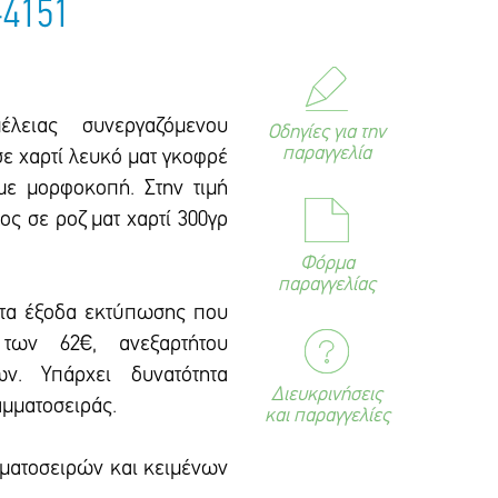
-4151
έλειας συνεργαζόμενου
Οδηγίες για την
παραγγελία
ε χαρτί λευκό ματ γκοφρέ
 με μορφοκοπή. Στην τιμή
ς σε ροζ ματ χαρτί 300γρ
Φόρμα
παραγγελίας
 τα έξοδα εκτύπωσης που
των 62€, ανεξαρτήτου
ων. Υπάρxει δυνατότητα
Διευκρινήσεις
αμματοσειράς.
και παραγγελίες
αμματοσειρών και κειμένων