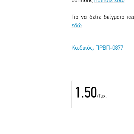
βάπτισης
πατήστε εδώ
Για να δείτε δείγματα κ
εδώ
Κωδικός: ΠΡΒΠ-0877
1.50
/Τμχ.