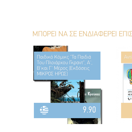
ΜΠΟΡΕΙ ΝΑ ΣΕ ΕΝΔΙΑΦΕΡΕΙ ΕΠΙ
Παιδικό Κόμικς "Τα Παιδιά
Αντ
Του Πλοιάρχου Γκραντ", Α',
Β'και Γ' Μέρος (Εκδόσεις
ΜΙΚΡΟΣ ΗΡΩΣ)
9.90