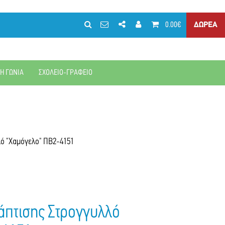
0.00€
ΔΩΡΕΑ
ΚΗ ΓΩΝΙΑ
ΣΧΟΛΕΙΟ-ΓΡΑΦΕΙΟ
λό "Χαμόγελο" ΠΒ2-4151
άπτισης Στρογγυλλό