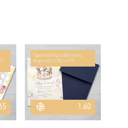
Προσκλητήριο Βάπτισης
2-
Καρουζέλ ΠΒ2-4159
65
1.60