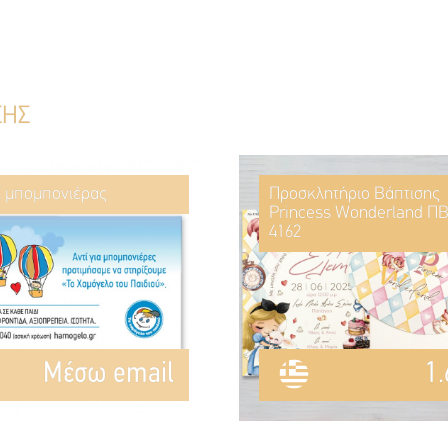
ΣΗΣ
ί μπομπονιέρας
Προσκλητήριο Βάπτισης
Princess Wonderland ΠΒ
4162
Mέσω email
1.