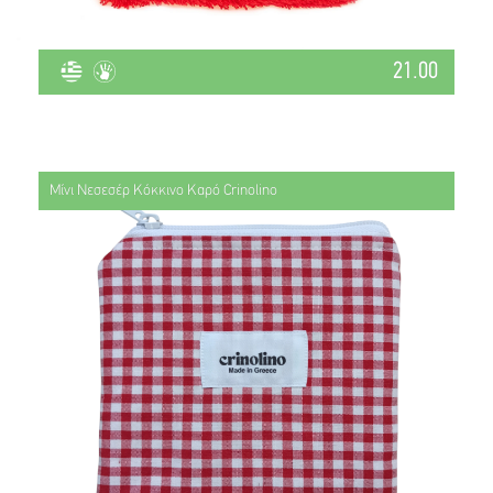
21.00
Μίνι Νεσεσέρ Κόκκινο Καρό Crinolino