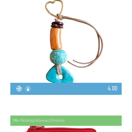
4.00
Μίνι Νεσεσέρ Κόκκινο Crinolino