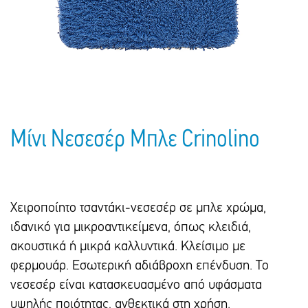
Πακέτα Δώρων
Σακούλες
Βιβλία
Ημερολόγια - Ατζέντες
Τσάντες - Ποδιές - Ομπρέλες
Παιδικό Πάρτι
Γραφική Ύλη
Παιδικά Είδη
Είδη Γραφείου
Τετράδια - Φάκελοι
Μπλοκ Ζωγραφικής
Μίνι Νεσεσέρ Μπλε Crinolino
Χειροποίητο τσαντάκι-νεσεσέρ σε μπλε χρώμα,
ιδανικό για μικροαντικείμενα, όπως κλειδιά,
ακουστικά ή μικρά καλλυντικά. Κλείσιμο με
φερμουάρ. Εσωτερική αδιάβροχη επένδυση. Το
νεσεσέρ είναι κατασκευασμένο από υφάσματα
υψηλής ποιότητας, ανθεκτικά στη χρήση.