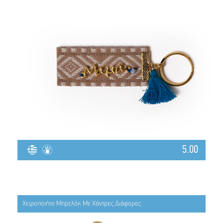
5.00
Χειροποιήτο Μπρελόκ Με Χάντρες Διάφορες