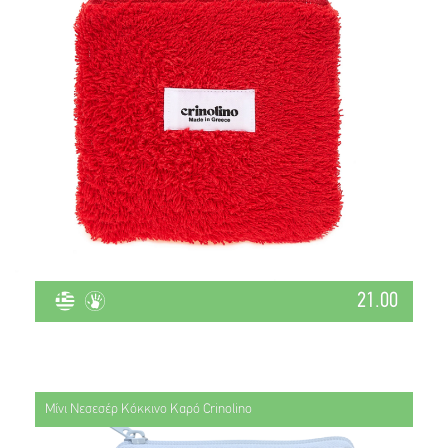
21.00
Μίνι Νεσεσέρ Κόκκινο Καρό Crinolino