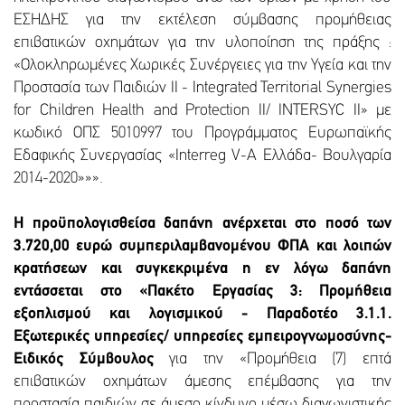
ΕΣΗΔΗΣ για την εκτέλεση σύμβασης προμήθειας
επιβατικών οχημάτων για την υλοποίηση της πράξης :
«Ολοκληρωμένες Χωρικές Συνέργειες για την Υγεία και την
Προστασία των Παιδιών II - Integrated Territorial Synergies
for Children Health and Protection II/ INTERSYC II» με
κωδικό ΟΠΣ 5010997 του Προγράμματος Ευρωπαϊκής
Εδαφικής Συνεργασίας «Interreg V-A Ελλάδα- Βουλγαρία
2014-2020»»».
Η προϋπολογισθείσα δαπάνη ανέρχεται στο ποσό των
3.720,00 ευρώ συμπεριλαμβανομένου ΦΠΑ και λοιπών
κρατήσεων και συγκεκριμένα η εν λόγω δαπάνη
εντάσσεται στο «Πακέτο Εργασίας 3: Προμήθεια
εξοπλισμού και λογισμικού - Παραδοτέο 3.1.1.
Εξωτερικές υπηρεσίες/ υπηρεσίες εμπειρογνωμοσύνης-
Ειδικός Σύμβουλος
για την «Προμήθεια (7) επτά
επιβατικών οχημάτων άμεσης επέμβασης για την
προστασία παιδιών σε άμεσο κίνδυνο μέσω διαγωνιστικής