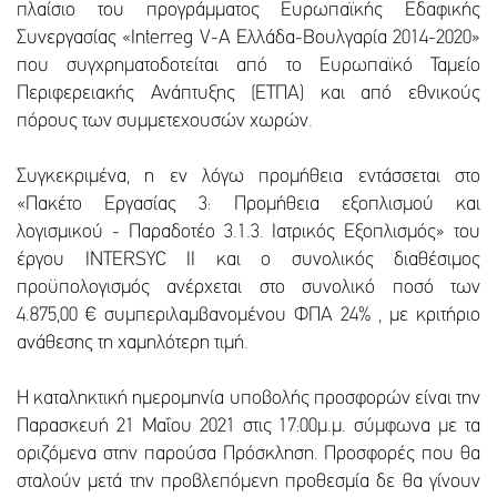
πλαίσιο του προγράμματος Ευρωπαϊκής Εδαφικής
Συνεργασίας «Interreg V-A Ελλάδα-Βουλγαρία 2014-2020»
που συγχρηματοδοτείται από το Ευρωπαϊκό Ταμείο
Περιφερειακής Ανάπτυξης (ΕΤΠΑ) και από εθνικούς
πόρους των συμμετεχουσών χωρών.
Συγκεκριμένα, η εν λόγω προμήθεια εντάσσεται στο
«Πακέτο Εργασίας 3: Προμήθεια εξοπλισμού και
λογισμικού - Παραδοτέο 3.1.3. Ιατρικός Εξοπλισμός» του
έργου ΙΝΤΕRSYC II και ο συνολικός διαθέσιμος
προϋπολογισμός ανέρχεται στο συνολικό ποσό των
4.875,00 € συμπεριλαμβανομένου ΦΠΑ 24% , με κριτήριο
ανάθεσης τη χαμηλότερη τιμή.
Η καταληκτική ημερομηνία υποβολής προσφορών είναι την
Παρασκευή 21 Μαΐου 2021 στις 17:00μ.μ. σύμφωνα με τα
οριζόμενα στην παρούσα Πρόσκληση. Προσφορές που θα
σταλούν μετά την προβλεπόμενη προθεσμία δε θα γίνουν