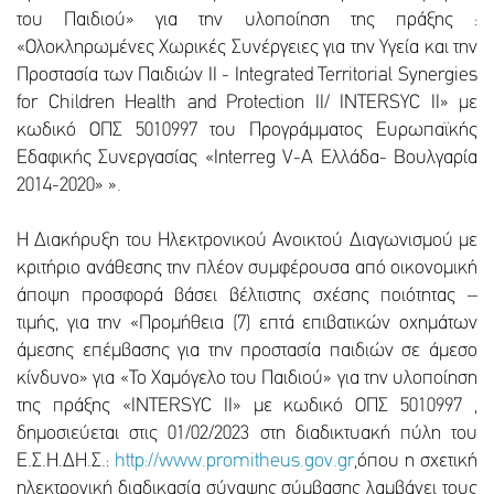
του Παιδιού» για την υλοποίηση της πράξης :
«Ολοκληρωμένες Χωρικές Συνέργειες για την Υγεία και την
Προστασία των Παιδιών II - Integrated Territorial Synergies
for Children Health and Protection II/ INTERSYC II» με
κωδικό ΟΠΣ 5010997 του Προγράμματος Ευρωπαϊκής
Εδαφικής Συνεργασίας «Interreg V-A Ελλάδα- Βουλγαρία
2014-2020» ».
Η Διακήρυξη του Ηλεκτρονικού Ανοικτού Διαγωνισμού με
κριτήριο ανάθεσης την πλέον συμφέρουσα από οικονομική
άποψη προσφορά βάσει βέλτιστης σχέσης ποιότητας –
τιμής, για την «Προμήθεια (7) επτά επιβατικών οχημάτων
άμεσης επέμβασης για την προστασία παιδιών σε άμεσο
κίνδυνο» για «Το Χαμόγελο του Παιδιού» για την υλοποίηση
της πράξης «INTERSYC II» με κωδικό ΟΠΣ 5010997 ,
δημοσιεύεται στις 01/02/2023 στη διαδικτυακή πύλη του
Ε.Σ.Η.ΔΗ.Σ.:
http://www.promitheus.gov.gr
,όπου η σχετική
ηλεκτρονική διαδικασία σύναψης σύμβασης λαμβάνει τους