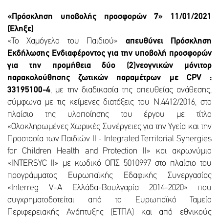
«Πρόσκληση υποβολής προσφορών 7» 11/01/2021
(Έληξε)
«Το Χαμόγελο του Παιδιού»
απευθύνει Πρόσκληση
Εκδήλωσης Ενδιαφέροντος για την υποβολή προσφορών
για την προμήθεια δύο (2)νεογνικών μόνιτορ
παρακολούθησης ζωτικών παραμέτρων με CPV :
33195100-4
, με την διαδικασία της απευθείας ανάθεσης,
σύμφωνα με τις κείμενες διατάξεις του Ν.4412/2016, στο
πλαίσιο της υλοποίησης του έργου με τίτλο
«Ολοκληρωμένες Χωρικές Συνέργειες για την Υγεία και την
Προστασία των Παιδιών II - Integrated Territorial Synergies
for Children Health and Protection II» και ακρωνύμιο
«INTERSYC II» με κωδικό ΟΠΣ 5010997 στο πλαίσιο του
προγράμματος Ευρωπαϊκής Εδαφικής Συνεργασίας
«Interreg V-A Ελλάδα-Βουλγαρία 2014-2020» που
συγχρηματοδοτείται από το Ευρωπαϊκό Ταμείο
Περιφερειακής Ανάπτυξης (ΕΤΠΑ) και από εθνικούς