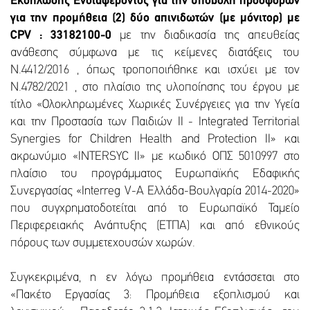
Εκδήλωσης Ενδιαφέροντος για την υποβολή προσφορών
για την προμήθεια (2) δύο απινιδωτών (με μόνιτορ) με
CPV : 33182100-0
με την διαδικασία της απευθείας
ανάθεσης σύμφωνα με τις κείμενες διατάξεις του
Ν.4412/2016 , όπως τροποποιήθηκε και ισχύει με τον
Ν.4782/2021 , στο πλαίσιο της υλοποίησης του έργου με
τίτλο «Ολοκληρωμένες Χωρικές Συνέργειες για την Υγεία
και την Προστασία των Παιδιών II - Integrated Territorial
Synergies for Children Health and Protection II» και
ακρωνύμιο «INTERSYC II» με κωδικό ΟΠΣ 5010997 στο
πλαίσιο του προγράμματος Ευρωπαϊκής Εδαφικής
Συνεργασίας «Interreg V-A Ελλάδα-Βουλγαρία 2014-2020»
που συγχρηματοδοτείται από το Ευρωπαϊκό Ταμείο
Περιφερειακής Ανάπτυξης (ΕΤΠΑ) και από εθνικούς
πόρους των συμμετεχουσών χωρών.
Συγκεκριμένα, η εν λόγω προμήθεια εντάσσεται στο
«Πακέτο Εργασίας 3: Προμήθεια εξοπλισμού και