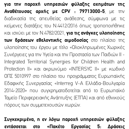
για την παροχή υπηρεσιών φύλαξης οχημάτων της
Αναθέτουσας αρχής με CPV : 79713000-5
, με την
διαδικασία της απευθείας ανάθεσης, σύμφωνα με τις
κείμενες διατάξεις του Ν.4412/2016 όπως τροποποιήθηκε
και ισχύει με τον Ν.4782/2021,
για τις ανάγκες υλοποίησης
των δράσεων εθελοντικής αιμοδοσίας
στο πλαίσιο της
υλοποίησης του έργου με τίτλο «Ολοκληρωμένες Χωρικές
Συνέργειες για την Υγεία και την Προστασία των Παιδιών II -
Integrated Territorial Synergies for Children Health and
Protection II» και ακρωνύμιο «INTERSYC II» με κωδικό
ΟΠΣ 5010997 στο πλαίσιο του προγράμματος Ευρωπαϊκής
Εδαφικής Συνεργασίας «Interreg V-A Ελλάδα-Βουλγαρία
2014-2020» που συγχρηματοδοτείται από το Ευρωπαϊκό
Ταμείο Περιφερειακής Ανάπτυξης (ΕΤΠΑ) και από εθνικούς
πόρους των συμμετεχουσών χωρών.
Συγκεκριμένα, η εν λόγω παροχή υπηρεσιών φύλαξης
εντάσσεται στο «Πακέτο Εργασίας 5: Δράσεις