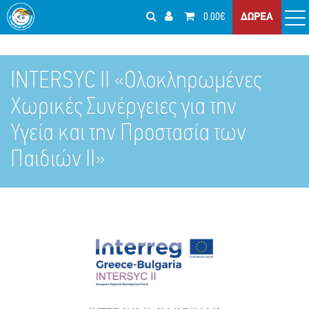
0.00€
ΔΩΡΕΑ
INTERSYC II «Ολοκληρωμένες
Χωρικές Συνέργειες για την
Υγεία και την Προστασία των
Παιδιών ΙΙ»