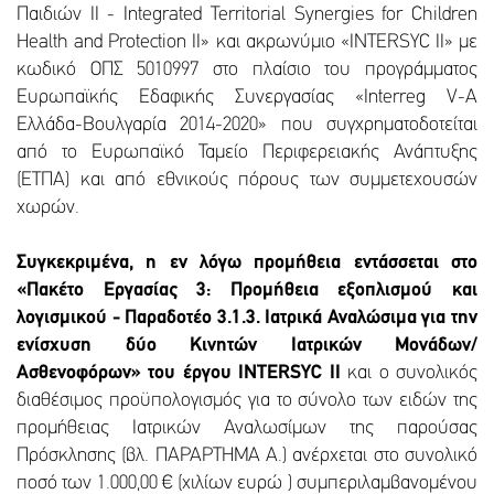
Παιδιών II - Integrated Territorial Synergies for Children
Health and Protection II» και ακρωνύμιο «INTERSYC II» με
κωδικό ΟΠΣ 5010997 στο πλαίσιο του προγράμματος
Ευρωπαϊκής Εδαφικής Συνεργασίας «Interreg V-A
Ελλάδα-Βουλγαρία 2014-2020» που συγχρηματοδοτείται
από το Ευρωπαϊκό Ταμείο Περιφερειακής Ανάπτυξης
(ΕΤΠΑ) και από εθνικούς πόρους των συμμετεχουσών
χωρών.
Συγκεκριμένα, η εν λόγω προμήθεια εντάσσεται στο
«Πακέτο Εργασίας 3: Προμήθεια εξοπλισμού και
λογισμικού - Παραδοτέο 3.1.3. Ιατρικά Αναλώσιμα για την
ενίσχυση δύο Κινητών Ιατρικών Μονάδων/
Ασθενοφόρων» του έργου ΙΝΤΕRSYC II
και ο συνολικός
διαθέσιμος προϋπολογισμός για το σύνολο των ειδών της
προμήθειας Ιατρικών Αναλωσίμων της παρούσας
Πρόσκλησης (βλ. ΠΑΡΑΡΤΗΜΑ Α.) ανέρχεται στο συνολικό
ποσό των 1.000,00 € (χιλίων ευρώ ) συμπεριλαμβανομένου