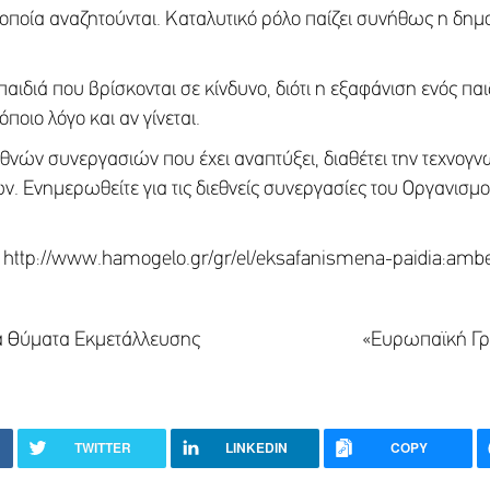
α οποία αναζητούνται. Καταλυτικό ρόλο παίζει συνήθως η δη
αιδιά που βρίσκονται σε κίνδυνο, διότι η εξαφάνιση ενός π
όποιο λόγο και αν γίνεται.
εθνών συνεργασιών που έχει αναπτύξει, διαθέτει την τεχνογνω
. Ενημερωθείτε για τις διεθνείς συνεργασίες του Οργανισμο
s http://www.hamogelo.gr/gr/el/eksafanismena-paidia:amber
τα Παιδιά Θύματα Εκμετάλλευσης «Ευρωπαϊκή Γραμμή Γ
TWITTER
LINKEDIN
COPY