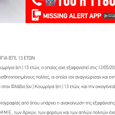
ΙΑ (ΕΠ), 13 ΕΤΩΝ
μρίγια (επ.) 13 ετών, ο οποίος είχε εξαφανιστεί στις 12/05/20
ισθητοποιημένους πολίτες, οι οποίοι τον αναγνώρισαν και ε
στον Φλάβιο (ον.) Κουμρίγια (επ.) 13 ετών, και την οικογένε
ωτογραφίας από όπου υπάρχει η ανακοίνωση της εξαφάνισης
 Μ.Μ.Ε., των Αρχών, των φορέων και των απλών πολιτών έχει