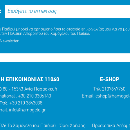
R
ΛΗΞΗ MISSING KID ALERT Γ
Παιδιού μπορεί να χρησιμοποιήσει τα στοιχεία επικοινωνίας μου για να μου 
ΑΝΔΡΙΚΟΠΟΥΛΟΥ ΑΡΤΕΜΙΣ, 
ι την
Πολιτική Απορρήτου
του Χαμόγελου του Παιδιού
γάλο ευχαριστώ στη ΜΕΛΚΑΤ
ΚΑΙ ΑΝΔΡΙΚΟΠΟΥΛΟΥ ΑΦΡΟΔ
Newsletter.
ΕΤΩΝ
ΜΟΙΡΑΣΟΥ
ΔΡΑΣΕ
ΤΟ
ΤΩΡΑ
ΜΟΙΡΑΣΟΥ
ΔΡΑΣΕ
ΤΟ
ΤΩΡΑ
Η ΕΠΙΚΟΙΝΩΝΙΑΣ 11040
E-SHOP
ύ 80 - 15343 Αγία Παρασκευή
Τηλ:
2107647760
national :
+30 210 3306140
Email:
eshop@hamogelo
Φαξ: +30 210 3843038
ail:
info@hamogelo.gr
026 Το Χαμόγελο του Παιδιού
Όροι Χρήσης
Προσωπικά Δεδομ