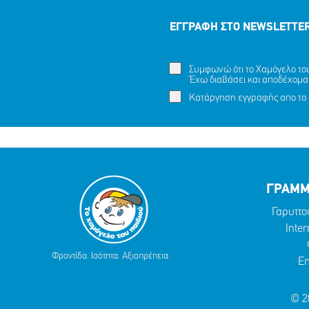
ΕΓΓΡΑΦΗ ΣΤΟ NEWSLETTE
Συμφωνώ ότι το Χαμόγελο του 
ΕΞΑΦΑΝΙΣΗ TOY ΜΑΜΝΤΟΥΧ (ΟΝ.)
Έχω διαβάσει και αποδέχομα
Ένα με
ΑΝΤΑΜ (ΕΠ.), 15 ΕΤΩΝ
Κατάργηση εγγραφής απο το 
ΜΟΙΡΑΣΟΥ
ΔΡΑΣΕ
ΤΟ
ΤΩΡΑ
ΓΡΑΜΜ
Γαρυττο
Inter
Φροντίδα. Ισότητα. Αξιοπρέπεια.
Em
© 2