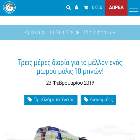
0.00€
ΔΩΡΕΑ
Αρχική
Τα Νέα Μας
Ροή Ειδήσεων
Τρεις μέρες διορία για το μέλλον ενός
μωρού μόλις 10 μηνών!
23 Φεβρουαρίου 2019
Προβλήματα Υγείας
Διακομιδές