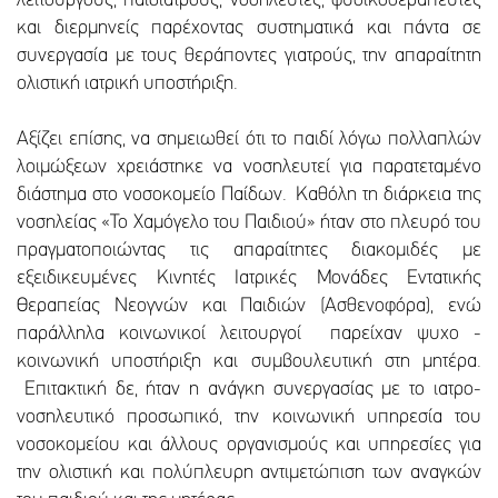
λειτουργούς, παιδίατρους, νοσηλευτές, φυσικοθεραπευτές
και διερμηνείς παρέχοντας συστηματικά και πάντα σε
συνεργασία με τους θεράποντες γιατρούς, την απαραίτητη
ολιστική ιατρική υποστήριξη.
Αξίζει επίσης, να σημειωθεί ότι το παιδί λόγω πολλαπλών
λοιμώξεων χρειάστηκε να νοσηλευτεί για παρατεταμένο
διάστημα στο νοσοκομείο Παίδων. Καθόλη τη διάρκεια της
νοσηλείας «Το Χαμόγελο του Παιδιού» ήταν στο πλευρό του
πραγματοποιώντας τις απαραίτητες διακομιδές με
εξειδικευμένες Κινητές Ιατρικές Μονάδες Εντατικής
Θεραπείας Νεογνών και Παιδιών (Ασθενοφόρα), ενώ
παράλληλα κοινωνικοί λειτουργοί παρείχαν ψυχο -
κοινωνική υποστήριξη και συμβουλευτική στη μητέρα.
Επιτακτική δε, ήταν η ανάγκη συνεργασίας με το ιατρο-
νοσηλευτικό προσωπικό, την κοινωνική υπηρεσία του
νοσοκομείου και άλλους οργανισμούς και υπηρεσίες για
την ολιστική και πολύπλευρη αντιμετώπιση των αναγκών