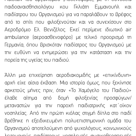
παιδοαναισθησιολόγου κου Γκλιάτη Εμμανουήλ και
παιδίατρου του Οργανισμού για να παραλάβουν το βρέφος
από το σπίτι που φιλοξενούταν και να συνεχίσουν στο
Αεροδρόμιο Ελ. Βενιζέλος. Εκεί περίμενε ιδιωτικό air
ambulance (αεροασθενοφόρο) με τελικό προορισμό τη
Γερμανία, όπου βρισκόταν παιδίατρος του Οργανισμού με
την ευθύνη να ενημερώσει για την κατάσταση και την
πορεία της υγείας του παιδιού.
Άλλη μια επιχείρηση αεροδιακομιδής με «επικίνδυνη»
αρχή είχε αίσια έκβαση. Μια ιστορία όμως, που ξεκίνησε
αρκετούς μήνες πριν, όταν «Το Χαμόγελο του Παιδιού»
έλαβε αίτημα από δομή φιλοξενίας προσφύγων/
μεταναστών για την παροχή παιδιατρικής κατ΄οίκον
νοσηλείας. Από την πρώτη κιόλας στιγμή δίπλα στο παιδί
βρέθηκε η εξειδικευμένη πολυεπιστημονική ομάδα του
Οργανισμού αποτελούμενη από ψυχολόγους, κοινωνικούς