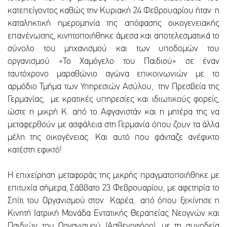
κατεπείγοντος καθώς την Κυριακή 24 Φεβρουαρίου ήταν η
καταληκτική ημερομηνία της απόφασης οικογενειακής
επανένωσης, κινητοποιήθηκε άμεσα και αποτελεσματικά το
σύνολο του μηχανισμού και των υποδομών του
οργανισμού «Το Χαμόγελο του Παιδιού» σε έναν
ταυτόχρονο μαραθώνιο αγώνα επικοινωνιών με το
αρμόδιο Τμήμα των Υπηρεσιών Ασύλου, την Πρεσβεία της
Γερμανίας, με κρατικές υπηρεσίες και ιδιωτικούς φορείς,
ώστε η μικρή K. από το Αφγανιστάν και η μητέρα της να
μεταφερθούν με ασφάλεια στη Γερμανία όπου ζουν τα άλλα
μέλη της οικογένειας. Και αυτό που φάνταζε ανέφικτο
κατέστη εφικτό!
Η επιχείρηση μεταφοράς της μικρής πραγματοποιήθηκε με
επιτυχία σήμερα, Σάββατο 23 Φεβρουαρίου, με αφετηρία το
Σπίτι του Οργανισμού στον Καρέα, από όπου ξεκίνησε η
Κινητή Ιατρική Μονάδα Εντατικής Θεραπείας Νεογνών και
Παιδιών του Οργανισμού (Ασθενοφόρο), με τη συνοδεία