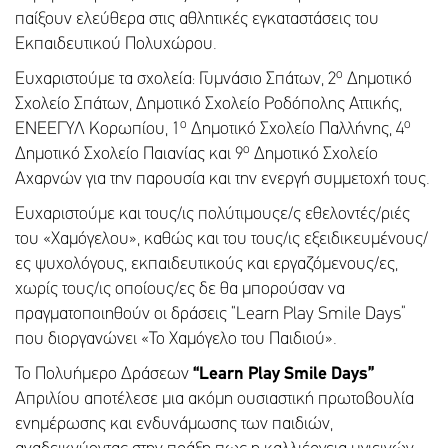
παίξουν ελεύθερα στις αθλητικές εγκαταστάσεις του
Εκπαιδευτικού Πολυχώρου.
ο
Ευχαριστούμε τα σχολεία: Γυμνάσιο Σπάτων, 2
Δημοτικό
Σχολείο Σπάτων, Δημοτικό Σχολείο Ροδόπολης Αττικής,
ο
ο
ΕΝΕΕΓΥΛ Κορωπίου, 1
Δημοτικό Σχολείο Παλλήνης, 4
ο
Δημοτικό Σχολείο Παιανίας και 9
Δημοτικό Σχολείο
Αχαρνών για την παρουσία και την ενεργή συμμετοχή τους.
Ευχαριστούμε και τους/ις πολύτιμουςε/ς εθελοντές/ριές
του «Χαμόγελου», καθώς και του τους/ις εξειδικευμένους/
ες ψυχολόγους, εκπαιδευτικούς και εργαζόμενους/ες,
χωρίς τους/ις οποίους/ες δε θα μπορούσαν να
πραγματοποιηθούν οι δράσεις “Learn Play Smile Days”
που διοργανώνει «Το Χαμόγελο του Παιδιού».
Το Πολυήμερο Δράσεων
“Learn Play Smile Days”
Απριλίου αποτέλεσε μια ακόμη ουσιαστική πρωτοβουλία
ενημέρωσης και ενδυνάμωσης των παιδιών,