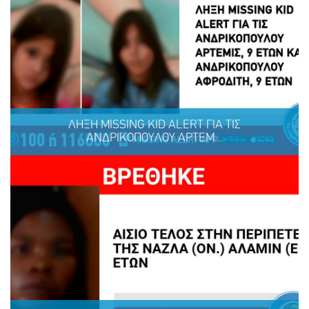
Ένα μεγάλο ευχαριστώ στη ΜΕΛΚΑΤ
ΛΗΞΗ MISSING KID ALERT ΓΙΑ ΤΙΣ
ΑΝΔΡΙΚΟΠΟΥΛΟΥ ΑΡΤΕΜ...
ΜΟΙΡΑΣΟΥ
ΔΡΑΣΕ
ΤΟ
ΤΩΡΑ
ΛΗΞΗ MISSING KID ALERT ΓΙΑ ΤΙΣ ΑΝΔΡΙΚΟΠΟΥΛΟΥ
ΑΡΤΕΜΙΣ, 9 ΕΤΩΝ ΚΑΙ ΑΝΔΡΙΚΟΠΟΥΛΟΥ ΑΦΡΟΔΙΤΗ, 9
ΕΤΩΝ