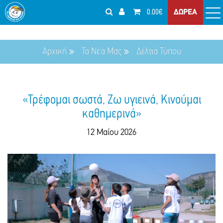
0.00€
ΔΩΡΕΑ
Αρχική
Τα Νέα Μας
Δελτια Τύπου
«Τρέφομαι σωστά, Ζω υγιεινά, Κινούμαι
καθημερινά»
12 Μαίου 2026