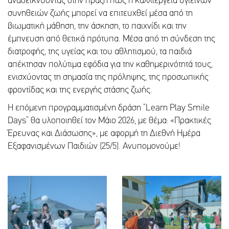
αναδεικνύοντας στην πράξη πως η καλλιέργεια υγιεινών
συνηθειών ζωής μπορεί να επιτευχθεί μέσα από τη
βιωματική μάθηση, την άσκηση, το παιχνίδι και την
έμπνευση από θετικά πρότυπα. Μέσα από τη σύνδεση της
διατροφής, της υγείας και του αθλητισμού, τα παιδιά
απέκτησαν πολύτιμα εφόδια για την καθημερινότητά τους,
ενισχύοντας τη σημασία της πρόληψης, της προσωπικής
φροντίδας και της ενεργής στάσης ζωής.
Η επόμενη προγραμματισμένη δράση “Learn Play Smile
Days” θα υλοποιηθεί τον Μάιο 2026, με θέμα: «Πρακτικές
Έρευνας και Διάσωσης», με αφορμή τη Διεθνή Ημέρα
Εξαφανισμένων Παιδιών (25/5). Ανυπομονούμε!