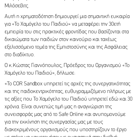
Μιλόσεβιτς.
Αυτή η χρηματοδότηση δημιουργεί μια σημαντική ευκαιρία
για «Το Χαμόγελο του Παιδιού» να μεταφέρει την 30ετή
εμπειρία του στις πρακτικές φροντίδας που βασίζονται στα
δικαιώματα των παιδιών στον καινούριο και ταχέως
εξελισσόμενο τομέα της Εμπιστοσύνης και της Ασφάλειας
στο διαδίκτυο.
Ο κ.Κώστας Γιαννόπουλος, Πρόεδρος του Οργανισμού «Το
Χαμόγελο του Παιδιού», δήλωσε:
«Το COR Sandbox υπηρετεί τις αρχές της συνεργατικότητας
και της παιδοκεντρικότητας, ευθυγραμμιζόμενο πλήρως με
τις αξίες που Το Χαμόγελο του Παιδιού υπηρετεί εδώ και 30
χρόνια. Είναι συνεπώς τιμή μας η αναγνώριση της
συνεισφοράς μας από το Safe Online και ανυπομονούμε
για την εκκίνηση της συνεργασίας μας με τους
διακεκριμένους οργανισμούς που υποστηρίζουν το έργο