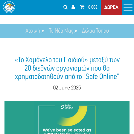
0.00€
ΔΩΡΕΑ
Αρχική
Τα Νέα Μας
Δελτια Τύπου
«Το Χαμόγελο του Παιδιού» μεταξύ των
20 διεθνών οργανισμών που θα
χρηματοδοτηθούν από το "Safe Online"
02 June 2025