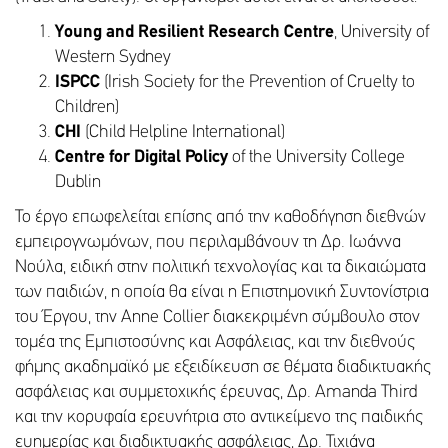
Young
and
Resilient
Research
Centre
, University of
Western Sydney
ISPCC
(Irish Society for the Prevention of Cruelty to
Children)
CHI
(Child Helpline International)
Centre
for
Digital
Policy
of the University College
Dublin
Το έργο επωφελείται επίσης από την καθοδήγηση διεθνών
εμπειρογνωμόνων, που περιλαμβάνουν τη Δρ. Ιωάννα
Νούλα, ειδική στην πολιτική τεχνολογίας και τα δικαιώματα
των παιδιών, η οποία θα είναι η Επιστημονική Συντονίστρια
του Έργου, την Anne Collier διακεκριμένη σύμβουλο στον
τομέα της Εμπιστοσύνης και Ασφάλειας, και την διεθνούς
φήμης ακαδημαϊκό με εξειδίκευση σε θέματα διαδικτυακής
ασφάλειας και συμμετοχικής έρευνας, Δρ. Amanda Third
και την κορυφαία ερευνήτρια στο αντικείμενο της παιδικής
ευημερίας και διαδικτυακής ασφάλειας, Δρ. Τιχιάνα