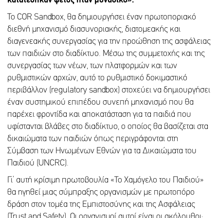
κατατέθηκαν φέτος ήταν μοναδικό».
Το COR Sandbox, θα δημιουργήσει έναν πρωτοποριακό
διεθνή μηχανισμό διασυνοριακής, διατομεακής και
διαγενεακής συνεργασίας για την προώθηση της ασφάλειας
των παιδιών στο διαδίκτυο. Μέσω της συμμετοχής και της
συνεργασίας των νέων, των πλατφορμών και των
ρυθμιστικών αρχών, αυτό το ρυθμιστικό δοκιμαστικό
περιβάλλον (regulatory sandbox) στοχεύει να δημιουργήσει
έναν συστημικού επιπέδου συνεπή μηχανισμό που θα
παρέχει φροντίδα και αποκατάσταση για τα παιδιά που
υφίστανται βλάβες στο διαδίκτυο, ο οποίος θα βασίζεται στα
δικαιώματα των παιδιών όπως περιγράφονται στη
Σύμβαση των Ηνωμένων Εθνών για τα Δικαιώματα του
Παιδιού (UNCRC).
Γι’ αυτή κρίσιμη πρωτοβουλία «Το Χαμόγελο του Παιδιού»
θα ηγηθεί μιας σύμπραξης οργανισμών με πρωτοπόρο
δράση στον τομέα της Εμπιστοσύνης και της Ασφάλειας
(Trust and Safety). Οι οργανισμοί αυτοί είναι οι ακόλουθοι: