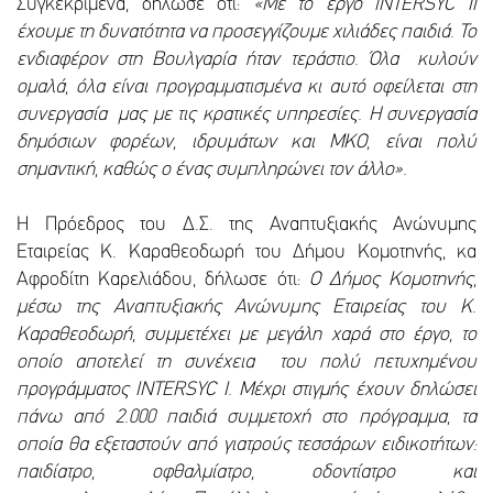
Συγκεκριμένα, δήλωσε ότι:
«Με το έργο INTERSYC II
έχουμε τη δυνατότητα να προσεγγίζουμε χιλιάδες παιδιά. Το
ενδιαφέρον στη Βουλγαρία ήταν τεράστιο. Όλα κυλούν
ομαλά, όλα είναι προγραμματισμένα κι αυτό οφείλεται στη
συνεργασία μας με τις κρατικές υπηρεσίες. Η συνεργασία
δημόσιων φορέων, ιδρυμάτων και ΜΚΟ, είναι πολύ
σημαντική, καθώς ο ένας συμπληρώνει τον άλλο».
Η Πρόεδρος του Δ.Σ. της Αναπτυξιακής Ανώνυμης
Εταιρείας Κ. Καραθεοδωρή του Δήμου Κομοτηνής, κα
Αφροδίτη Καρελιάδου, δήλωσε ότι:
Ο Δήμος Κομοτηνής,
μέσω της Αναπτυξιακής Ανώνυμης Εταιρείας του Κ.
Καραθεοδωρή, συμμετέχει με μεγάλη χαρά στο έργο, το
οποίο αποτελεί τη συνέχεια του πολύ πετυχημένου
προγράμματος INTERSYC Ι. Μέχρι στιγμής έχουν δηλώσει
πάνω από 2.000 παιδιά συμμετοχή στο πρόγραμμα, τα
οποία θα εξεταστούν από γιατρούς τεσσάρων ειδικοτήτων:
παιδίατρο, οφθαλμίατρο, οδοντίατρο και