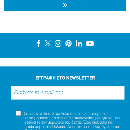
ΑΙΣΙΟ ΤΕΛΟΣ ΣΤΗΝ ΠΕΡΙΠΕΤΕΙΑ ΤΗΣ ΝΑΖΛΑ (ΟΝ.)
ΑΛΑΜΙΝ (ΕΠ.), 16 ΕΤΩΝ
ΜΟΙΡΑΣΟΥ
ΔΡΑΣΕ
ΤΟ
ΤΩΡΑ
ΕΓΓΡΑΦΗ ΣΤΟ NEWSLETTER
Συμφωνώ ότι το Χαμόγελο του Παιδιού μπορεί να
χρησιμοποιήσει τα στοιχεία επικοινωνίας μου για να μου
στείλει το ενημερωτικό του δελτίο. Έχω διαβάσει και
αποδέχομαι την
Πολιτική Απορρήτου
του Χαμόγελου του