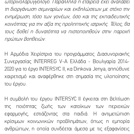
ωτορινολαρυγγολόγο. Παράλληλα η εταιρεία έχει αναλάβει
τη διοργάνωση σεμιναρίων και εκδηλώσεων με στόχο την
ενημέρωση, τόσο των γονέων, όσο και της εκπαιδευτικής
κοινότητας για την αξία της προληπτικής ιατρικής. Τέλος, θα
τους δοθεί η δυνατότητα να πιστοποιηθούν στην παροχή
πρώτων βοηθειών.
Η Αρμόδια Χειρίστρια του προγράμματος Διασυνοριακής
Συνεργασίας INTERREG V-A Ελλάδα - Βουλγαρία 2014-
2020 για το έργο INTERSYC II, κα Dinkova Jenya, απηύθυνε
χαιρετισμό και αναφέρθηκε στη σημασία της υλοποίησης
του έργου.
Η συμβολή του έργου INTERSYC II έγκειται στη βελτίωση
της ποιότητας ζωής των κατοίκων των περιοχών
εφαρμογής, εστιάζοντας στα παιδιά. Η αντιμετώπιση
κρίσιμων κοινωνικών προβλημάτων, όπως η εμπορία
ανθρώπων, η οποία συνδέεται άμεσα με τις εξαφανίσεις