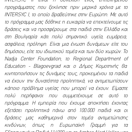
INTERSYC II είναι η συνέχιση ενός επιτυχημένου
προγράμματος που ξεκίνησε πριν μερικά χρόνια με το
INTERSYC Ι, το οποίο βραβεύτηκε στην Ευρώπη. Με αυτό
το πρόγραμμα μας δόθηκε η ευκαιρία να επεκτείνουμε τις
δράσεις και να προσφέρουμε στα παιδιά στην Ελλάδα και
στη Βουλγαρία κάτι πολύ σημαντικό: υγεία, ευμάρεια,
ασφάλεια, πρόληψη. Είναι μια ένωση δυνάμεων είτε του
δημόσιου, είτε του ιδιωτικού τομέα και των δύο χωρών. Το
Nadja Center Foundation, το Regional Department of
Education - Blagoevgrad και ο Δήμος Κομοτηνής θα
κινητοποιήσουν τις δυνάμεις τους, προκειμένου τα παιδιά
να έχουν την δυνατότητα προληπτικά, να αντιμετωπίσουν
κάποιο πρόβλημα υγείας που μπορεί να έχουν. Είμαστε
πολύ περήφανοι που συμμετέχουμε σε αυτό το
πρόγραμμα. Η εμπειρία που έχουμε αποκτήσει έχοντας
εξετάσει προληπτικά πάνω από 100.000 παιδιά και οι
δράσεις μας καθημερινά στον τομέα αντιμετώπισης
κινδύνων, όπως η Ευρωπαϊκή Γραμμή για τα