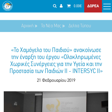
0.00€
ΔΩΡΕΑ
Αρχική
Τα Νέα Μας
Δελτια Τύπου
«Το Χαμόγελο του Παιδιού» ανακοίνωσε
την έναρξη του έργου «Ολοκληρωμένες
Χωρικές Συνέργειες για την Υγεία και την
Προστασία των Παιδιών II - INTERSYC II»
21 Φεβρουαρίου 2019