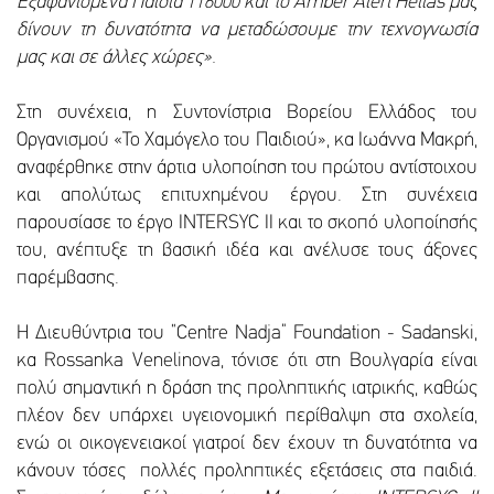
Εξαφανισμένα Παιδιά 116000 και το Αmber Αlert Hellas μας
δίνουν τη δυνατότητα να μεταδώσουμε την τεχνογνωσία
μας και σε άλλες χώρες».
Στη συνέχεια, η Συντονίστρια Βορείου Ελλάδος του
Οργανισμού «Το Χαμόγελο του Παιδιού», κα Ιωάννα Μακρή,
αναφέρθηκε στην άρτια υλοποίηση του πρώτου αντίστοιχου
και απολύτως επιτυχημένου έργου. Στη συνέχεια
παρουσίασε το έργο INTERSYC II και το σκοπό υλοποίησής
του, ανέπτυξε τη βασική ιδέα και ανέλυσε τους άξονες
παρέμβασης.
Η Διευθύντρια του “Centre Nadja” Foundation - Sadanski,
κα Rossanka Venelinova, τόνισε ότι στη Βουλγαρία είναι
πολύ σημαντική η δράση της προληπτικής ιατρικής, καθώς
πλέον δεν υπάρχει υγειονομική περίθαλψη στα σχολεία,
ενώ οι οικογενειακοί γιατροί δεν έχουν τη δυνατότητα να
κάνουν τόσες πολλές προληπτικές εξετάσεις στα παιδιά.