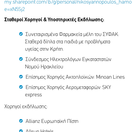
my.sharepoint.com/:b:/g/personal/nikosyannopoulos_
e=xN5Sj2
Σταθεροί Χορηγοί & Υποστηρικτές Εκδήλωσης:
Συνεταιρισμένα Φαρμακεία μέλη του ΣΥΦΑΚ:
Σταθερά δίπλα στα παιδιά με προβλήματα
υγείας στην Κρήτη.
Σύνδεσμος Ηλεκτρολόγων Εγκαταστατών
Νομού Ηρακλείου
Επίσημος Χορηγός Ακτοπλοϊκών: Μinoan Lines
Επίσημος Χορηγός Αερομεταφορών: SKY
express
Χορηγοί εκδήλωσης:
Allianz Ευρωπαϊκή Πίστη
Allsun Hotels