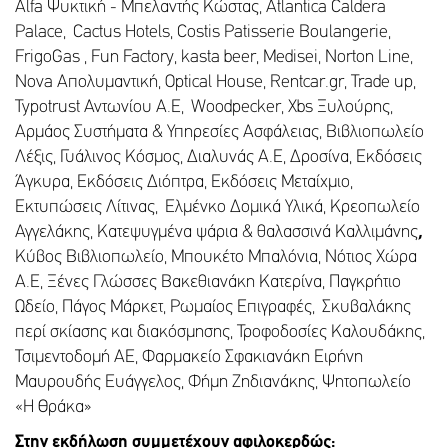
Alfa Ψυκτική - Μπελαντής Κώστας, Atlantica Caldera
Palace, Cactus Hotels, Costis Patisserie Boulangerie,
FrigoGas , Fun Factory, kasta beer, Medisei, Norton Line,
Nova Απολυμαντική, Optical House, Rentcar.gr, Trade up,
Typotrust Αντωνίου Α.Ε, Woodpecker, Xbs Ξυλούρης,
Αρμάος Συστήματα & Υπηρεσίες Ασφάλειας, Βιβλιοπωλείο
Λέξις, Γυάλινος Κόσμος, Διαλυνάς Α.Ε, Δροσίνα, Εκδόσεις
Άγκυρα, Εκδόσεις Διόπτρα, Εκδόσεις Μεταίχμιο,
Εκτυπώσεις Λίτινας, Ελμένκο Δομικά Υλικά, Κρεοπωλείο
Αγγελάκης, Κατεψυγμένα ψάρια & θαλασσινά Καλλιμάνης
,
Κύβος Βιβλιοπωλείο, Μπουκέτο Μπαλόνια, Νότιος Χώρα
A.E, Ξένες Γλώσσες Βακεθιανάκη Κατερίνα, Παγκρήτιο
Ωδείο, Πάγος Μάρκετ, Ρωμαίος Επιγραφές, Σκυβαλάκης
περί σκίασης και διακόσμησης, Τροφοδοσίες Καλουδάκης,
Τσιμεντοδομή ΑΕ, Φαρμακείο Σφακιανάκη Ειρήνη
Μαυρουδής Ευάγγελος, Φήμη Ζηδιανάκης, Ψητοπωλείο
«H Θράκα»
Στην εκδήλωση συμμετέχουν αφιλοκερδώς: