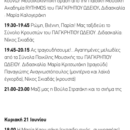
κουνώ! Μουσικοκινητική δράση από την Παιδική Μουσική
Ακαδημία RYTHMOS του ΠΑΓΚΡΗΤΙΟΥ ΩΔΕΙΟΥ
.
Διδασκαλία
: Μαρία Καλογεράκη
19:30-19:45
Ρώμη, Βιέννη, Παρίσι! Μας ταξιδεύει το
Σύνολο Κρουστών του ΠΑΓΚΡΗΤΙΟΥ ΩΔΕΙΟΥ. Διδασκαλία:
Νίκος Σκιαδάς
19:45-20:15
Ας τραγουδήσουμε!...Αγαπημένες μελωδίες
από τα Σύνολα Ποικίλης Μουσικής του ΠΑΓΚΡΗΤΙΟΥ
ΩΔΕΙΟΥ. Διδασκαλία: Μαρία Κριτσωτάκη (τραγούδι)
Παναγιώτης Αναγνωστόπουλος (μοντέρνα και λαϊκά
έγχορδα), Νίκος Σκιαδάς (κρουστά)
21:00-23:00
Μαζί μας η Βούλα Στρατάκη και το σχήμα της
Κυριακή 21 Ιουνίου