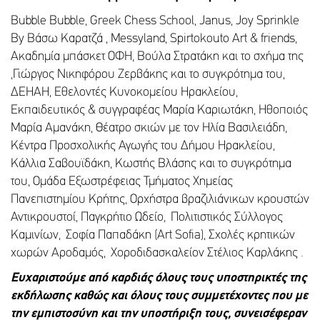
Bubble Bubble, Greek Chess School, Janus, Joy Sprinkle
By Βάσω Καρατζά , Messyland, Spirtokouto Art & friends,
Ακαδημία μπάσκετ ΟΦΗ, Βούλα Στρατάκη και το σχήμα της
,Γιώργος Νικηφόρου Ζερβάκης και το συγκρότημα του,
ΔΕΗΑΗ, Εθελοντές Κυνοκομείου Ηρακλείου,
Εκπαιδευτικός & συγγραφέας Μαρία Καριωτάκη, Ηθοποιός
Μαρία Αμανάκη, Θέατρο σκιών με τον Ηλία Βασιλειάδη,
Κέντρα Προσχολικής Αγωγής του Δήμου Ηρακλείου,
Κάλλια Σαβουϊδάκη, Κωστής Βλάσης και το συγκρότημα
του, Ομάδα Εξωστρέφειας Τμήματος Χημείας
Πανεπιστημίου Κρήτης, Ορχήστρα βραζιλιάνικων κρουστών
Αντικρουστοί, Παγκρήτιο Ωδείο, Πολιτιστικός Σύλλογος
Καμινίων, Σοφία Παπαδάκη (Art Sofia), Σχολές κρητικών
χωρών Αροδαμός, Χοροδιδασκαλείον Στέλιος Καρλάκης .
Ευχαριστούμε από καρδιάς όλους τους υποστηρικτές της
εκδήλωσης καθώς και όλους τους συμμετέχοντες που με
την εμπιστοσύνη και την υποστήριξη τους, συνεισέφεραν