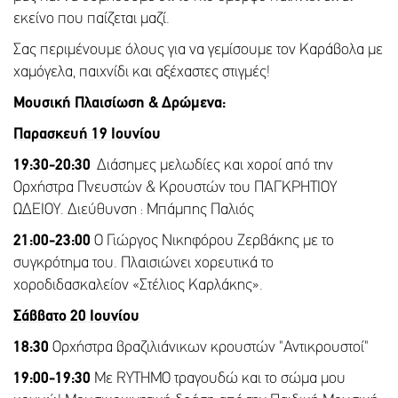
εκείνο που παίζεται μαζί.
Σας περιμένουμε όλους για να γεμίσουμε τον Καράβολα με
χαμόγελα, παιχνίδι και αξέχαστες στιγμές!
Μουσική Πλαισίωση & Δρώμενα:
Παρασκευή 19 Ιουνίου
19:30-20:30
Διάσημες μελωδίες και χοροί από την
Ορχήστρα Πνευστών & Κρουστών του ΠΑΓΚΡΗΤΙΟΥ
ΩΔΕΙΟΥ. Διεύθυνση : Μπάμπης Παλιός
21:00-23:00
Ο Γιώργος Νικηφόρου Ζερβάκης με το
συγκρότημα του. Πλαισιώνει χορευτικά το
χοροδιδασκαλείον «Στέλιος Καρλάκης».
Σάββατο 20 Ιουνίου
18:30
Ορχήστρα βραζιλιάνικων κρουστών "Αντικρουστοί"
19:00-19:30
Με RYTHMO τραγουδώ και το σώμα μου