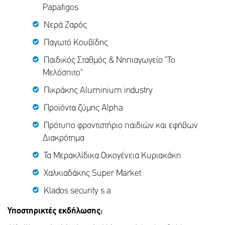
Papafigos
Νερά Zαρός
Παγωτό Κουβίδης
Παιδικός Σταθμός & Νηπιαγωγείο "Το
Μελόσπιτο"
Πικράκης Aluminium industry
Προϊόντα ζύμης Alpha
Πρότυπο φροντιστήριο παιδιών και εφήβων
Διακρότημα
Τα Μερακλίδικα Οικογένεια Κυριακάκη
Χαλκιαδάκης Super Market
Klados security s.a
Υποστηρικτές εκδήλωσης: