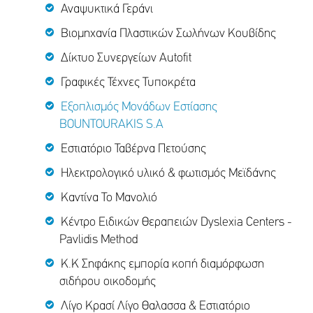
Αναψυκτικά Γεράνι
Βιομηχανία Πλαστικών Σωλήνων Κουβίδης
Δίκτυο Συνεργείων Autofit
Γραφικές Τέχνες Τυποκρέτα
Εξοπλισμός Μονάδων Εστίασης
BOUNTOURAKIS S.A
Εστιατόριο Ταβέρνα Πετούσης
Ηλεκτρολογικό υλικό & φωτισμός Μεϊδάνης
Καντίνα Το Μανολιό
Κέντρο Ειδικών Θεραπειών Dyslexia Centers -
Pavlidis Method
K.K Σηφάκης εμπορία κοπή διαμόρφωση
σιδήρου οικοδομής
Λίγο Κρασί Λίγο Θαλασσα & Εστιατόριο