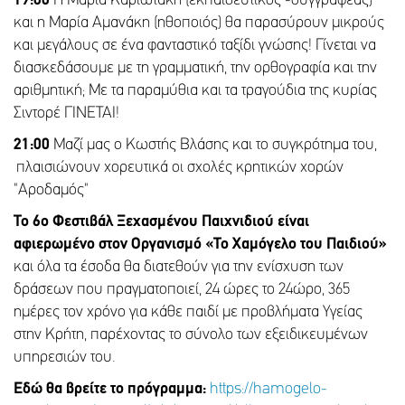
19:00
Η Μαρία Καριωτάκη (εκπαιδευτικός -συγγραφέας)
και η Μαρία Αμανάκη (ηθοποιός) θα παρασύρουν μικρούς
και μεγάλους σε ένα φανταστικό ταξίδι γνώσης! Γίνεται να
διασκεδάσουμε με τη γραμματική, την ορθογραφία και την
αριθμητική; Με τα παραμύθια και τα τραγούδια της κυρίας
Σιντορέ ΓΙΝΕΤΑΙ!
21:00
Μαζί μας ο Κωστής Βλάσης και το συγκρότημα του,
πλαισιώνουν χορευτικά οι σχολές κρητικών χορών
"Αροδαμός"
Το 6ο Φεστιβάλ Ξεχασμένου Παιχνιδιού είναι
αφιερωμένο στον Οργανισμό «Το Χαμόγελο του Παιδιού»
και όλα τα έσοδα θα διατεθούν για την ενίσχυση των
δράσεων που πραγματοποιεί, 24 ώρες το 24ώρο, 365
ημέρες τον χρόνο για κάθε παιδί με προβλήματα Υγείας
στην Κρήτη, παρέχοντας το σύνολο των εξειδικευμένων
υπηρεσιών του.
Εδώ θα βρείτε το πρόγραμμα:
https://hamogelo-