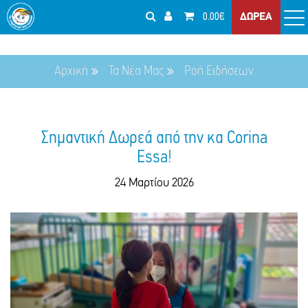
0.00€
ΔΩΡΕΑ
Αρχική
Τα Νέα Μας
Ροή Ειδήσεων
Σημαντική Δωρεά από την κα Corina
Essa!
24 Μαρτίου 2026