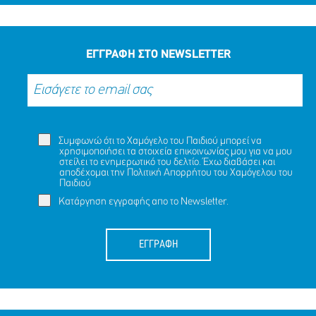
ΜΟΙΡΑΣΟΥ
ΔΡΑΣΕ
ΤΟ
ΤΩΡΑ
ΕΓΓΡΑΦΗ ΣΤΟ NEWSLETTER
Συμφωνώ ότι το Χαμόγελο του Παιδιού μπορεί να
χρησιμοποιήσει τα στοιχεία επικοινωνίας μου για να μου
στείλει το ενημερωτικό του δελτίο. Έχω διαβάσει και
αποδέχομαι την
Πολιτική Απορρήτου
του Χαμόγελου του
Παιδιού
Κατάργηση εγγραφής απο το Newsletter.
ΕΓΓΡΑΦΗ