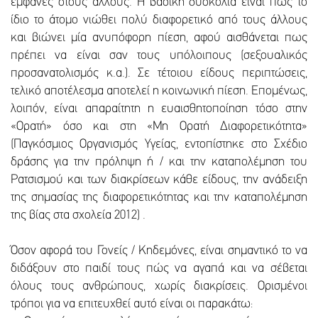
εμφανές στους άλλους. Η βασική δυσκολία είναι πως το
ίδιο το άτομο νιώθει πολύ διαφορετικό από τους άλλους
και βιώνει μία ανυπόφορη πίεση, αφού αισθάνεται πως
πρέπει να είναι σαν τους υπόλοιπους (σεξουαλικός
προσανατολισμός κ.α.). Σε τέτοιου είδους περιπτώσεις,
τελικό αποτέλεσμα αποτελεί η κοινωνική πίεση. Επομένως,
λοιπόν, είναι απαραίτητη η ευαισθητοποίηση τόσο στην
«Ορατή» όσο και στη «Μη Ορατή Διαφορετικότητα»
(Παγκόσμιος Οργανισμός Υγείας, εντοπίστηκε στο Σχέδιο
δράσης για την πρόληψη ή / και την καταπολέμηση του
Ρατσισμού και των διακρίσεων κάθε είδους, την ανάδειξη
της σημασίας της διαφορετικότητας και την καταπολέμηση
της βίας στα σχολεία 2012) .
Όσον αφορά του Γονείς / Κηδεμόνες, είναι σημαντικό το να
διδάξουν στο παιδί τους πώς να αγαπά και να σέβεται
όλους τους ανθρώπους, χωρίς διακρίσεις. Ορισμένοι
τρόποι για να επιτευχθεί αυτό είναι οι παρακάτω: