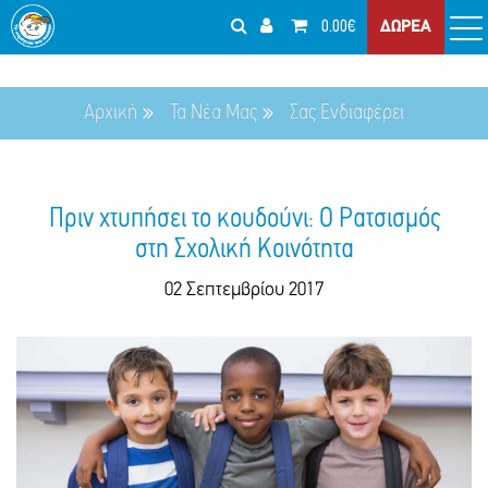
0.00€
ΔΩΡΕΑ
Αρχική
Τα Νέα Μας
Σας Ενδιαφέρει
Πριν χτυπήσει το κουδούνι: Ο Ρατσισμός
στη Σχολική Κοινότητα
02 Σεπτεμβρίου 2017