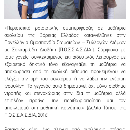
«Περιστατικό ρατσιστικής συμπεριφοράς σε μαθήτρια
σχολείου της Βόρειας Ελλάδας καταγγέλθηκε στην
Πανελλήνια Ομοσπονδία Σωματείων – Συλλογών Ατόμων
με Σακχαρώδη Διαβήτη (Π.Ο.Σ.Σ.Α.Σ.ΔΙΑ.). Σύμφωνα με
τους γονείς, συγκεκριμένος εκπαιδευτικός λειτουργός με
εξαιρετικά δηκτικό τόνο εξαναγκάζει τη μαθήτρια να
αποχωρήσει από τη σχολική αίθουσα προκειμένου να
ελέγξει την τιμή του σακχάρου ή να λάβει την ενέσιμη
ινσουλίνη. Το γεγονός αυτό δημιουργεί όχι μόνο αίσθημα
ντροπής και στεναχώριας στην ίδια τη μαθήτρια, αλλά
επιπλέον προάγει την περιθωριοποίηση και τον
αποκλεισμό στη μαθητική κοινότητα.» (Δελτίο Τύπου της
Π.Ο.Σ.Σ.Α.Σ.ΔΙΑ, 2016).
Ρατσισμός είναι ένα πλέγμα από αντιλήψεις, στάσεις,