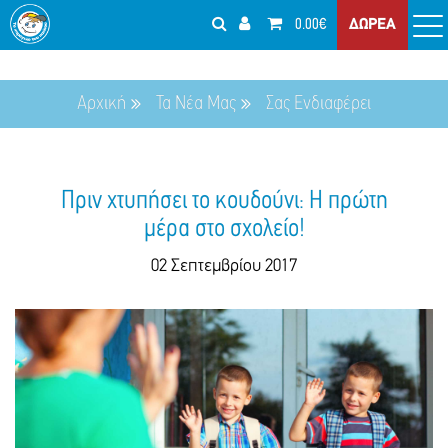
0.00€
ΔΩΡΕΑ
Αρχική
Τα Νέα Μας
Σας Ενδιαφέρει
Πριν χτυπήσει το κουδούνι: Η πρώτη
μέρα στο σχολείο!
02 Σεπτεμβρίου 2017