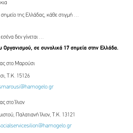
κια
ε σημείο της Ελλάδας, κάθε στιγμή …
εσένα δεν γίνεται …
ου Οργανισμού, σε συνολικά 17 σημεία στην Ελλάδα.
ιας στο Μαρούσι
σι, Τ.Κ. 15126
cesmarousi@hamogelo.gr
ς στο Ίλιον
στού, Παλατιανή Ίλιον, Τ.Κ. 13121
socialservicesilion@hamogelo.gr