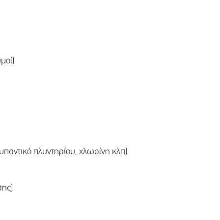
μοί)
υπαντικό πλυντηρίου, χλωρίνη κλπ)
σης)