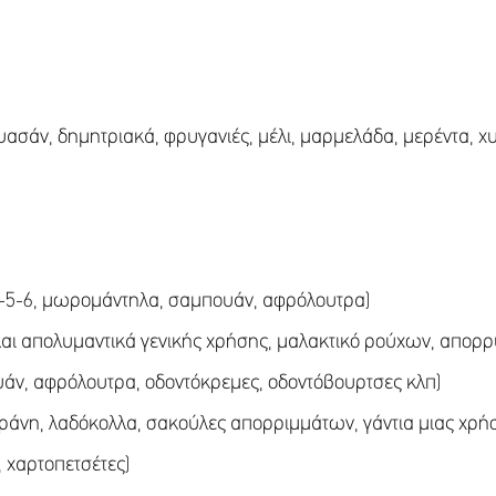
ασάν, δημητριακά, φρυγανιές, μέλι, μαρμελάδα, μερέντα, χυ
 4-5-6, μωρομάντηλα, σαμπουάν, αφρόλουτρα)
αι απολυμαντικά γενικής χρήσης, μαλακτικό ρούχων, απορρ
άν, αφρόλουτρα, οδοντόκρεμες, οδοντόβουρτσες κλπ)
ράνη, λαδόκολλα, σακούλες απορριμμάτων, γάντια μιας χρή
, χαρτοπετσέτες)