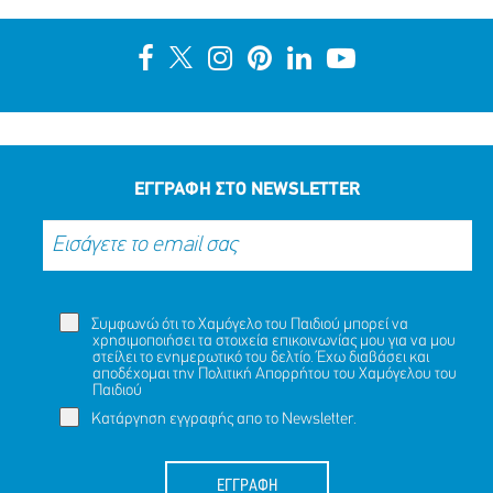
ΛΗΞΗ MISSING KID ALERT ΓΙΑ ΤΙΣ ΑΝΔΡΙΚΟΠΟΥΛΟΥ
ΑΡΤΕΜΙΣ, 9 ΕΤΩΝ ΚΑΙ ΑΝΔΡΙΚΟΠΟΥΛΟΥ ΑΦΡΟΔΙΤΗ, 9
ΕΤΩΝ
ΜΟΙΡΑΣΟΥ
ΔΡΑΣΕ
ΤΟ
ΤΩΡΑ
ΕΓΓΡΑΦΗ ΣΤΟ NEWSLETTER
Συμφωνώ ότι το Χαμόγελο του Παιδιού μπορεί να
χρησιμοποιήσει τα στοιχεία επικοινωνίας μου για να μου
στείλει το ενημερωτικό του δελτίο. Έχω διαβάσει και
αποδέχομαι την
Πολιτική Απορρήτου
του Χαμόγελου του
Παιδιού
Κατάργηση εγγραφής απο το Newsletter.
ΕΓΓΡΑΦΗ