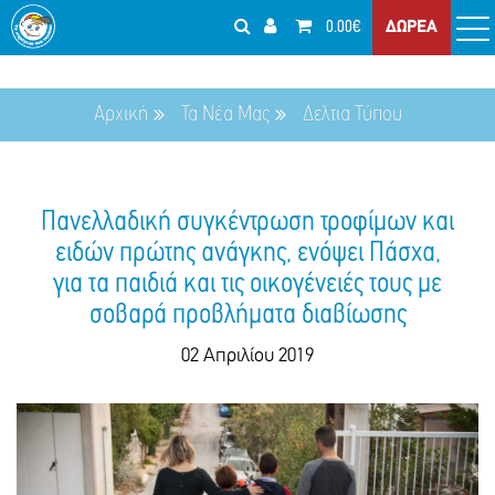
0.00€
ΔΩΡΕΑ
Αρχική
Τα Νέα Μας
Δελτια Τύπου
Πανελλαδική συγκέντρωση τροφίμων και
ειδών πρώτης ανάγκης, ενόψει Πάσχα,
για τα παιδιά και τις οικογένειές τους με
σοβαρά προβλήματα διαβίωσης
02 Απριλίου 2019