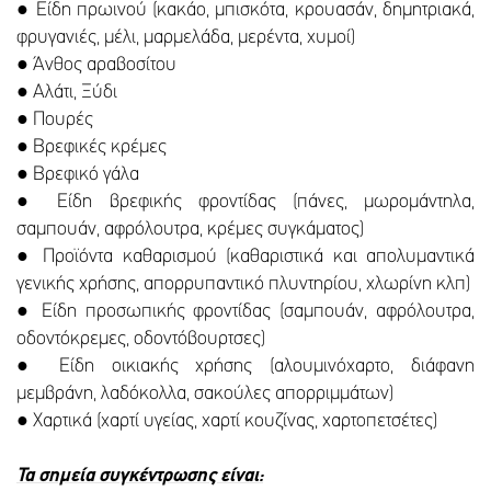
● Είδη πρωινού (κακάο, μπισκότα, κρουασάν, δημητριακά,
φρυγανιές, μέλι, μαρμελάδα, μερέντα, χυμοί)
● Άνθος αραβοσίτου
● Αλάτι, Ξύδι
● Πουρές
● Βρεφικές κρέμες
● Βρεφικό γάλα
● Είδη βρεφικής φροντίδας (πάνες, μωρομάντηλα,
σαμπουάν, αφρόλουτρα, κρέμες συγκάματος)
● Προϊόντα καθαρισμού (καθαριστικά και απολυμαντικά
γενικής χρήσης, απορρυπαντικό πλυντηρίου, χλωρίνη κλπ)
● Είδη προσωπικής φροντίδας (σαμπουάν, αφρόλουτρα,
οδοντόκρεμες, οδοντόβουρτσες)
● Είδη οικιακής χρήσης (αλουμινόχαρτο, διάφανη
μεμβράνη, λαδόκολλα, σακούλες απορριμμάτων)
● Χαρτικά (χαρτί υγείας, χαρτί κουζίνας, χαρτοπετσέτες)
Τα σημεία συγκέντρωσης είναι: