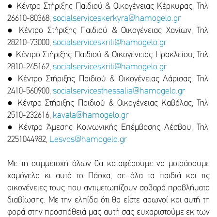
● Κέντρο Στήριξης Παιδιού & Οικογένειας Κέρκυρας, Τηλ:
26610-80368,
socialserviceskerkyra@hamogelo.gr
● Κέντρο Στήριξης Παιδιού & Οικογένειας Χανίων, Τηλ:
28210-73000,
socialserviceskriti@hamogelo.gr
● Κέντρο Στήριξης Παιδιού & Οικογένειας Ηρακλείου, Τηλ:
2810-245162,
socialserviceskriti@hamogelo.gr
● Κέντρο Στήριξης Παιδιού & Οικογένειας Λάρισας, Τηλ:
2410-560900,
socialservicesthessalia@hamogelo.gr
● Κέντρο Στήριξης Παιδιού & Οικογένειας Καβάλας, Τηλ:
2510-232616,
kavala@hamogelo.gr
● Κέντρο Άμεσης Κοινωνικής Επέμβασης Λέσβου, Τηλ:
2251044982,
Lesvos@hamogelo.gr
Με τη συμμετοχή όλων θα καταφέρουμε να μοιράσουμε
χαμόγελα κι αυτό το Πάσχα, σε όλα τα παιδιά και τις
οικογένειες τους που αντιμετωπίζουν σοβαρά προβλήματα
διαβίωσης. Με την ελπίδα ότι θα είστε αρωγοί και αυτή τη
φορά στην προσπάθειά μας αυτή σας ευχαριστούμε εκ των