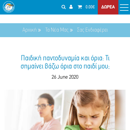
0.00€
ΔΩΡΕΑ
Αρχική
Τα Νέα Μας
Σας Ενδιαφέρει
Παιδική παντοδυναμία και όρια: Τι
σημαίνει βάζω όρια στο παιδί μου;
26 June 2020