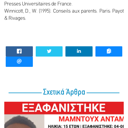
Presses Universitaires de France.
Winnicott, D., W. (1995). Conseils aux parents. Paris: Payot
& Rivages.
Σχετικά Άρθρα