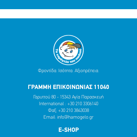
Φροντίδα. Ισότητα. Αξιοπρέπεια.
ΓΡΑΜΜΗ ΕΠΙΚΟΙΝΩΝΙΑΣ 11040
Γαρυττού 80 - 15343 Αγία Παρασκευή
International :
+30 210 3306140
Φαξ: +30 210 3843038
Email:
info@hamogelo.gr
E-SHOP