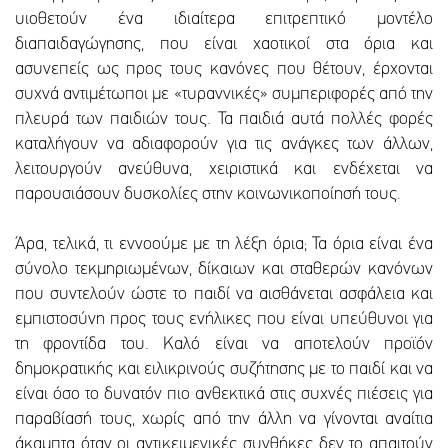
υιοθετούν ένα ιδιαίτερα επιτρεπτικό μοντέλο
διαπαιδαγώγησης, που είναι χαοτικοί στα όρια και
ασυνεπείς ως προς τους κανόνες που θέτουν, έρχονται
συχνά αντιμέτωποι με «τυραννικές» συμπεριφορές από την
πλευρά των παιδιών τους. Τα παιδιά αυτά πολλές φορές
καταλήγουν να αδιαφορούν για τις ανάγκες των άλλων,
λειτουργούν ανεύθυνα, χειριστικά και ενδέχεται να
παρουσιάσουν δυσκολίες στην κοινωνικοποίησή τους.
Άρα, τελικά, τι εννοούμε με τη λέξη όρια; Τα όρια είναι ένα
σύνολο τεκμηριωμένων, δίκαιων και σταθερών κανόνων
που συντελούν ώστε το παιδί να αισθάνεται ασφάλεια και
εμπιστοσύνη προς τους ενήλικες που είναι υπεύθυνοι για
τη φροντίδα του. Καλό είναι να αποτελούν προϊόν
δημοκρατικής και ειλικρινούς συζήτησης με το παιδί και να
είναι όσο το δυνατόν πιο ανθεκτικά στις συχνές πιέσεις για
παραβίασή τους, χωρίς από την άλλη να γίνονται αναίτια
άκαμπτα όταν οι αντικειμενικές συνθήκες δεν το απαιτούν