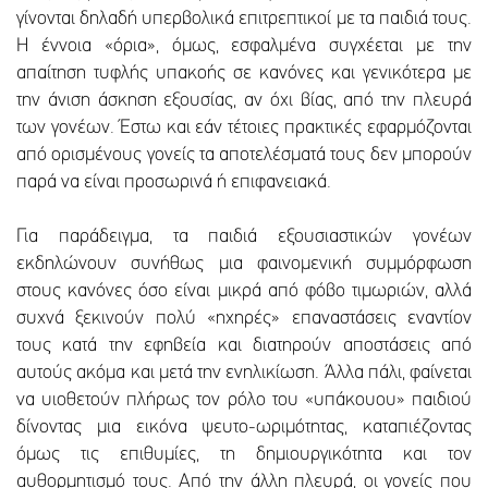
γίνονται δηλαδή υπερβολικά επιτρεπτικοί με τα παιδιά τους.
Η έννοια «όρια», όμως, εσφαλμένα συγχέεται με την
απαίτηση τυφλής υπακοής σε κανόνες και γενικότερα με
την άνιση άσκηση εξουσίας, αν όχι βίας, από την πλευρά
των γονέων. Έστω και εάν τέτοιες πρακτικές εφαρμόζονται
από ορισμένους γονείς τα αποτελέσματά τους δεν μπορούν
παρά να είναι προσωρινά ή επιφανειακά.
Για παράδειγμα, τα παιδιά εξουσιαστικών γονέων
εκδηλώνουν συνήθως μια φαινομενική συμμόρφωση
στους κανόνες όσο είναι μικρά από φόβο τιμωριών, αλλά
συχνά ξεκινούν πολύ «ηχηρές» επαναστάσεις εναντίον
τους κατά την εφηβεία και διατηρούν αποστάσεις από
αυτούς ακόμα και μετά την ενηλικίωση. Άλλα πάλι, φαίνεται
να υιοθετούν πλήρως τον ρόλο του «υπάκουου» παιδιού
δίνοντας μια εικόνα ψευτο-ωριμότητας, καταπιέζοντας
όμως τις επιθυμίες, τη δημιουργικότητα και τον
αυθορμητισμό τους. Από την άλλη πλευρά, οι γονείς που