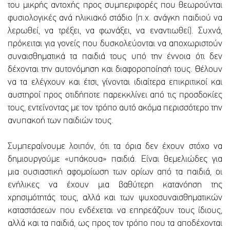
του μικρής αντοχής προς συμπεριφορές που θεωρούνται
φυσιολογικές ανά ηλικιακό στάδιο (π.χ. ανάγκη παιδιού να
λερωθεί, να τρέξει, να φωνάξει, να εναντιωθεί). Συχνά,
πρόκειται για γονείς που δυσκολεύονται να αποχωριστούν
συναισθηματικά τα παιδιά τους υπό την έννοια ότι δεν
δέχονται την αυτονόμηση και διαφοροποίησή τους. Θέλουν
να τα ελέγχουν και έτσι, γίνονται ιδιαίτερα επικριτικοί και
αυστηροί προς οτιδήποτε παρεκκλίνει από τις προσδοκίες
τους, εντείνοντας με τον τρόπο αυτό ακόμα περισσότερο την
ανυπακοή των παιδιών τους.
Συμπεραίνουμε λοιπόν, ότι τα όρια δεν έχουν στόχο να
δημιουργούμε «υπάκουα» παιδιά. Είναι θεμελιώδες για
μια ουσιαστική αφομοίωση των ορίων από τα παιδιά, οι
ενήλικες να έχουν μια βαθύτερη κατανόηση της
χρησιμότητάς τους, αλλά και των ψυχοσυναισθηματικών
καταστάσεων που ενδέχεται να επηρεάζουν τους ίδιους,
αλλά και τα παιδιά, ως προς τον τρόπο που τα αποδέχονται