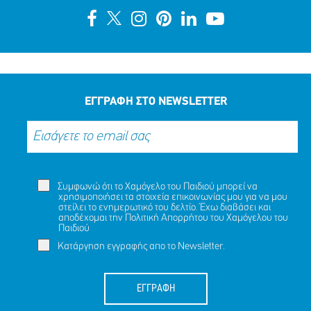
ΛΗΞΗ MISSING KID ALERT ΓΙΑ ΤΙΣ ΑΝΔΡΙΚΟΠΟΥΛΟΥ
ΑΡΤΕΜΙΣ, 9 ΕΤΩΝ ΚΑΙ ΑΝΔΡΙΚΟΠΟΥΛΟΥ ΑΦΡΟΔΙΤΗ, 9
ΕΤΩΝ
ΜΟΙΡΑΣΟΥ
ΔΡΑΣΕ
ΤΟ
ΤΩΡΑ
ΕΓΓΡΑΦΗ ΣΤΟ NEWSLETTER
Συμφωνώ ότι το Χαμόγελο του Παιδιού μπορεί να
χρησιμοποιήσει τα στοιχεία επικοινωνίας μου για να μου
στείλει το ενημερωτικό του δελτίο. Έχω διαβάσει και
αποδέχομαι την
Πολιτική Απορρήτου
του Χαμόγελου του
Παιδιού
Κατάργηση εγγραφής απο το Newsletter.
ΕΓΓΡΑΦΗ