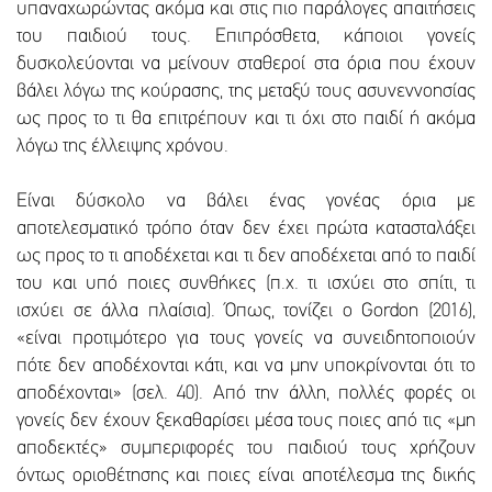
υπαναχωρώντας ακόμα και στις πιο παράλογες απαιτήσεις
του παιδιού τους. Επιπρόσθετα, κάποιοι γονείς
δυσκολεύονται να μείνουν σταθεροί στα όρια που έχουν
βάλει λόγω της κούρασης, της μεταξύ τους ασυνεννοησίας
ως προς το τι θα επιτρέπουν και τι όχι στο παιδί ή ακόμα
λόγω της έλλειψης χρόνου.
Είναι δύσκολο να βάλει ένας γονέας όρια με
αποτελεσματικό τρόπο όταν δεν έχει πρώτα κατασταλάξει
ως προς το τι αποδέχεται και τι δεν αποδέχεται από το παιδί
του και υπό ποιες συνθήκες (π.χ. τι ισχύει στο σπίτι, τι
ισχύει σε άλλα πλαίσια). Όπως, τονίζει ο Gordon (2016),
«είναι προτιμότερο για τους γονείς να συνειδητοποιούν
πότε δεν αποδέχονται κάτι, και να μην υποκρίνονται ότι το
αποδέχονται» (σελ. 40). Από την άλλη, πολλές φορές οι
γονείς δεν έχουν ξεκαθαρίσει μέσα τους ποιες από τις «μη
αποδεκτές» συμπεριφορές του παιδιού τους χρήζουν
όντως οριοθέτησης και ποιες είναι αποτέλεσμα της δικής