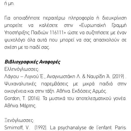
ή μη.
Για οποιαδήποτε περαιτέρω πληροφορία ή διευκρίνιση
μπορείτε να καλέσετε στην «Ευρωπαϊκή Γραμμή
Υποστήριξης Παιδιών 116111» ώστε να συζητήσετε με έναν
ψυχολόγο όλα αυτά που μπορεί να σας απασχολούν σε
σχέση με το παιδί σας.
Βιβλιογραφικές Αναφορές
Ελληνόγλωσσες:
Λάγιου – Λιγνού Έ., Αναγνωστάκη Λ. & Ναυρίδη Ά. (2019) .
Ψυχαναλυτικές παρεμβάσεις με μικρά παιδιά στην
οικογένεια και στην τάξη. Αθήνα: Εκδόσεις Αρμός.
Gordon, T. (2016). Τα μυστικά του αποτελεσματικού γονέα.
Αθήνα: Μάρτης.
Ξενόγλωσσες:
Smirnoff, V. (1992). La psychanalyse de l’enfant. Paris: