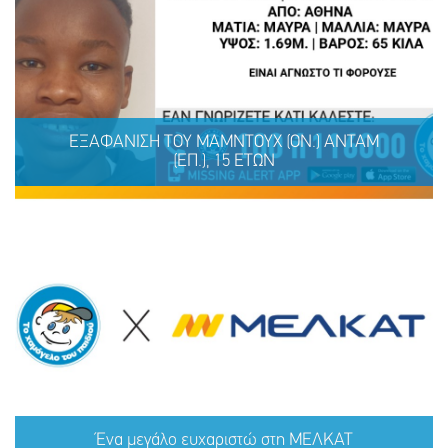
ΕΞΑΦΑΝΙΣΗ TOY ΜΑΜΝΤΟΥΧ (ΟΝ.) ΑΝΤΑΜ
(ΕΠ.), 15 ΕΤΩΝ
ΕΞΑΦΑΝΙΣΗ TOY ΜΑΜΝΤΟΥΧ (ΟΝ.) ΑΝΤΑΜ (ΕΠ.), 15
ΕΤΩΝ
Ένα μεγάλο ευχαριστώ στη ΜΕΛΚΑΤ