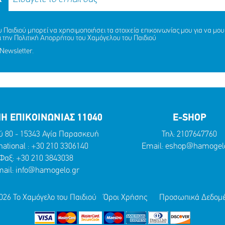
MISSING KID ALERT ΓΙΑ ΤΙΣ
Παιδιού μπορεί να χρησιμοποιήσει τα στοιχεία επικοινωνίας μου για να μου 
ΚΟΠΟΥΛΟΥ ΑΡΤΕΜΙΣ, 9 ΕΤΩΝ
ΑΙΣΙΟ ΤΕΛΟΣ ΣΤΗΝ ΠΕΡΙΠΕΤ
ι την
Πολιτική Απορρήτου
του Χαμόγελου του Παιδιού
ΝΔΡΙΚΟΠΟΥΛΟΥ ΑΦΡΟΔΙΤΗ, 9
ΝΑΖΛΑ (ΟΝ.) ΑΛΑΜΙΝ (ΕΠ.), 
Newsletter.
ΕΤΩΝ
ΜΟΙΡΑΣΟΥ
ΔΡΑΣΕ
ΤΟ
ΤΩΡΑ
ΜΟΙΡΑΣΟΥ
ΔΡΑΣΕ
ΤΟ
ΤΩΡΑ
Η ΕΠΙΚΟΙΝΩΝΙΑΣ 11040
E-SHOP
ύ 80 - 15343 Αγία Παρασκευή
Τηλ:
2107647760
national :
+30 210 3306140
Email:
eshop@hamogelo
Φαξ: +30 210 3843038
ail:
info@hamogelo.gr
026 Το Χαμόγελο του Παιδιού
Όροι Χρήσης
Προσωπικά Δεδομ