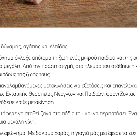
 δύναμης, αγάπης και ελπίδας.
ύχημα άλλαξε απότομα τη ζωή ενός μικρού παιδιού και της οι
α μεγάλη. Από την πρώτη στιγμή, στο πλευρό του στάθηκε η γ
εριόδους της ζωής τους.
επαναλαμβανόμενες μετακινήσεις για εξετάσεις και επανελέγ
ες Εντατικής Θεραπείας Νεογνών και Παιδιών, φροντίζοντας 
όδευε κάθε μετακίνηση.
κατάφερε να σταθεί ξανά στα πόδια του και να περπατήσει. Έν
μια μεγάλη νίκη.
ηλεφώνημα. Με δάκρυα χαράς, η γιαγιά μάς μετέφερε τα ευχά